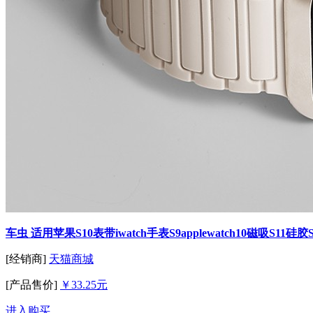
车虫 适用苹果S10表带iwatch手表S9applewatch10磁吸S11硅
[经销商]
天猫商城
[产品售价]
￥33.25元
进入购买