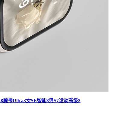
胶S8腕带Ultra3女SE智能8男S7运动高级2