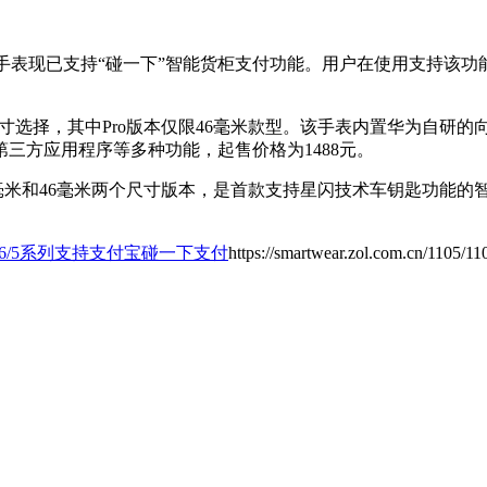
 5系列智能手表现已支持“碰一下”智能货柜支付功能。用户在使用支
米两种尺寸选择，其中Pro版本仅限46毫米款型。该手表内置华为
三方应用程序等多种功能，起售价格为1488元。
42毫米和46毫米两个尺寸版本，是首款支持星闪技术车钥匙功能
T 6/5系列支持支付宝碰一下支付
https://smartwear.zol.com.cn/1105/1