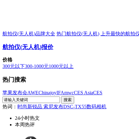
航拍仪(无人机)品牌大全
热门航拍仪(无人机)
上升最快的航拍仪
航拍仪(无人机)报价
价格
300元以下
300-1000元
1000元以上
热门搜索
苹果发布会
AWE
Chinajoy
IFA
mwc
CES Asia
CES
热词：
时尚新锐品 索尼发布DSC-TX55数码相机
24小时热文
本周热评