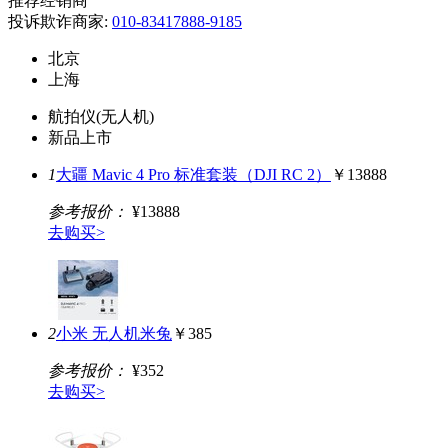
推荐经销商
投诉欺诈商家:
010-83417888-9185
北京
上海
航拍仪(无人机)
新品上市
1
大疆 Mavic 4 Pro 标准套装（DJI RC 2）
￥13888
参考报价：
¥13888
去购买>
2
小米 无人机米兔
￥385
参考报价：
¥352
去购买>