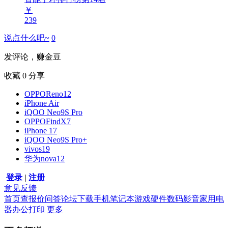
￥
239
说点什么吧~
0
发评论，赚金豆
收藏
0
分享
OPPOReno12
iPhone Air
iQOO Neo9S Pro
OPPOFindX7
iPhone 17
iQOO Neo9S Pro+
vivos19
华为nova12
登录
|
注册
意见反馈
首页
查报价
问答
论坛
下载
手机
笔记本
游戏硬件
数码影音
家用电
器
办公打印
更多