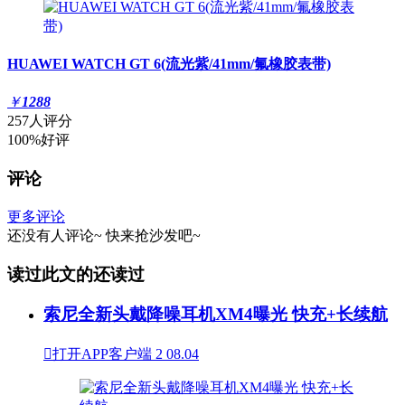
HUAWEI WATCH GT 6(流光紫/41mm/氟橡胶表带)
￥
1288
257人评分
100%好评
评论
更多评论
还没有人评论~
快来
抢沙发
吧~
读过此文的还读过
索尼全新头戴降噪耳机XM4曝光 快充+长续航

打开APP客户端
2
08.04