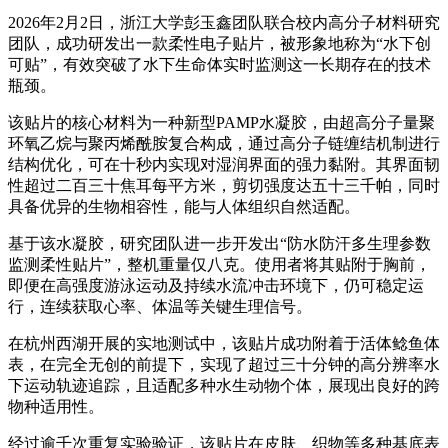
2026年2月2日，浙江大学彭玉鑫团队联合校内高分子材料研究
团队，成功研发出一款柔性电子贴片，被形象地称为“水下创
可贴”，有效突破了水下生命体实时监测这一长期存在的技术
瓶颈。
该贴片的核心材料为一种新型PAMP水凝胶，由超高分子量聚
环氧乙烷与聚丙烯酰胺复合构成，通过高分子链缠结机制进行
结构优化，可在十秒内实现对湿润界面的强力黏附。其界面韧
性超过二百三十焦耳每平方米，剪切强度达五十三千帕，同时
具备优异的生物相容性，能与人体组织自然适配。
基于该水凝胶，研究团队进一步开发出“防水防汗多生理参数
监测柔性贴片”，整机重量仅八克。使用者将其贴附于胸前，
即便在高强度游泳运动及持续水流冲击环境下，仍可稳定运
行，连续获取心率、体温等关键生理信号。
在杭州西湖开展的实地测试中，该贴片成功附着于活体鲶鱼体
表，在完全无创的前提下，实现了超过三十分钟的高分辨率水
下运动轨迹追踪，且适配多种水生动物个体，展现出良好的跨
物种适用性。
经过逾千次重复实验验证，该贴片在皮肤、织物等多种基底表