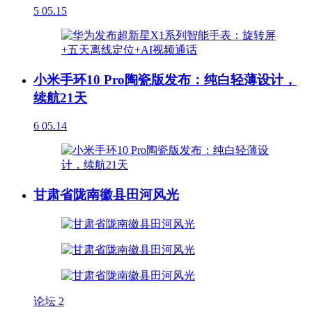
5
05.15
小米手环10 Pro陶瓷版发布：纯白轻薄设计，
续航21天
6
05.14
甘肃省陇南徽县田河风光
论坛
2