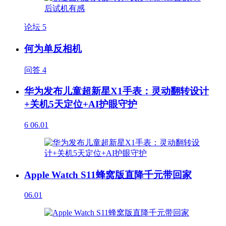
论坛
5
何为单反相机
问答
4
华为发布儿童超新星X1手表：灵动翻转设计
+关机5天定位+AI护眼守护
6
06.01
Apple Watch S11蜂窝版直降千元带回家
06.01