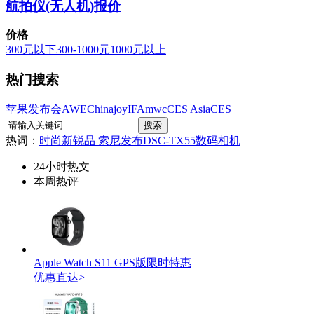
航拍仪(无人机)报价
价格
300元以下
300-1000元
1000元以上
热门搜索
苹果发布会
AWE
Chinajoy
IFA
mwc
CES Asia
CES
热词：
时尚新锐品 索尼发布DSC-TX55数码相机
24小时热文
本周热评
Apple Watch S11 GPS版限时特惠
优惠直达>