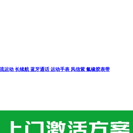
 潮流运动 长续航 蓝牙通话 运动手表 风信紫 氟橡胶表带