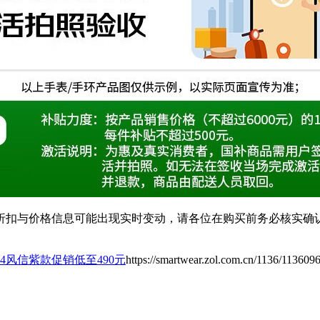
扣与价格信息可能出现实时变动，请各位在购买前务必核实确认
T 4风信紫款促销低至490元
https://smartwear.zol.com.cn/1136/113609