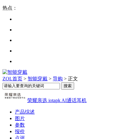
热点：
ZOL首页
>
智能穿戴
>
导购
> 正文
荣耀亲选 iotapk AI通话耳机
产品综述
图片
参数
报价
点评