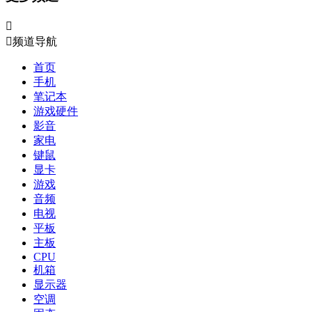


频道导航
首页
手机
笔记本
游戏硬件
影音
家电
键鼠
显卡
游戏
音频
电视
平板
主板
CPU
机箱
显示器
空调