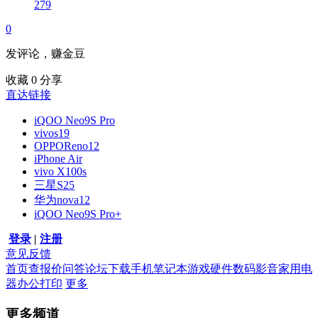
279
0
发评论，赚金豆
收藏
0
分享
直达链接
iQOO Neo9S Pro
vivos19
OPPOReno12
iPhone Air
vivo X100s
三星S25
华为nova12
iQOO Neo9S Pro+
登录
|
注册
意见反馈
首页
查报价
问答
论坛
下载
手机
笔记本
游戏硬件
数码影音
家用电
器
办公打印
更多
更多频道