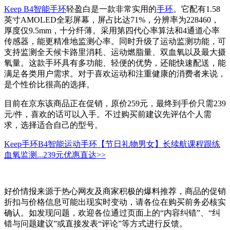
Keep B4
智能手环
轻盈白是一款非常实用的
手环
。它配有1.58
英寸AMOLED全彩屏幕，屏占比达71%，分辨率为228460，
厚度仅9.5mm，十分纤薄。采用第四代心率算法和4通道心率
传感器，能更精准地监测心率。同时升级了运动监测功能，可
支持监测全天候卡路里消耗、运动燃脂量、双血氧以及最大摄
氧量。这款手环具有多功能、轻便的优势，还能快速配送，能
满足各类用户需求。对于喜欢运动和注重健康的消费者来说，
是个性价比很高的选择。
目前在京东该商品正在促销，原价259元，最终到手价只需239
元/件，喜欢的话可以入手。不过购买前建议先评估个人需
求，选择适合自己的型号。
Keep手环B4智能运动手环【节日礼物男女】长续航课程跟练
血氧监测...
239元
优惠直达>>
好价情报来源于热心网友及商家积极的爆料推荐，商品的促销
折扣与价格信息可能出现实时变动，请各位在购买前务必核实
确认。如发现问题，欢迎各位通过页面上的“内容纠错”、“纠
错与问题建议”或直接发表“评论”等方式进行反馈。