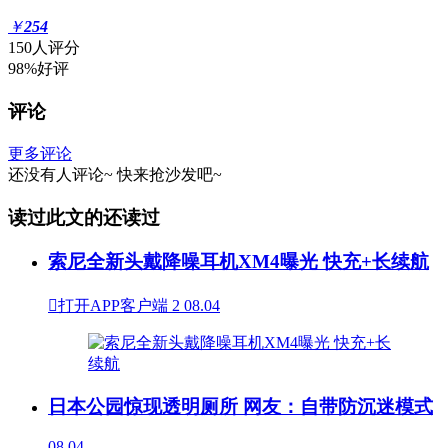
￥
254
150人评分
98%好评
评论
更多评论
还没有人评论~
快来
抢沙发
吧~
读过此文的还读过
索尼全新头戴降噪耳机XM4曝光 快充+长续航

打开APP客户端
2
08.04
日本公园惊现透明厕所 网友：自带防沉迷模式
08.04