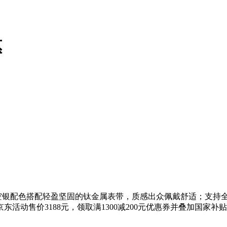
惠
，钛空银配色搭配轻盈坚固的钛金属表带，质感出众佩戴舒适；支持
动售价3188元，领取满1300减200元优惠券并叠加国家补贴，