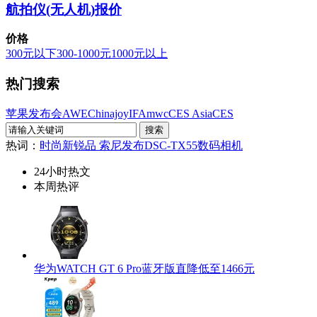
航拍仪(无人机)报价
价格
300元以下
300-1000元
1000元以上
热门搜索
苹果发布会
AWE
Chinajoy
IFA
mwc
CES Asia
CES
热词：
时尚新锐品 索尼发布DSC-TX55数码相机
24小时热文
本周热评
华为WATCH GT 6 Pro蓝牙版直降低至1466元