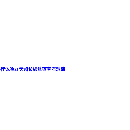
表全新骑行体验21天超长续航蓝宝石玻璃