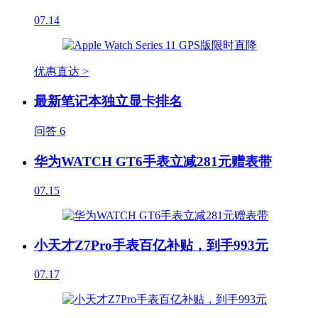
07.14
优惠直达 >
最新笔记本独立显卡排名
问答
6
华为WATCH GT6手表立减281元赠表带
07.15
小天才Z7Pro手表百亿补贴，到手993元
07.17