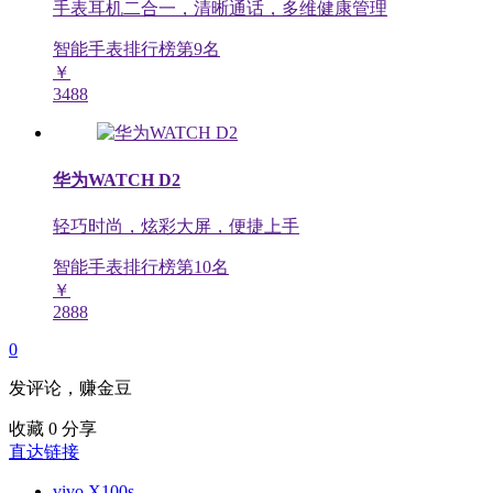
手表耳机二合一，清晰通话，多维健康管理
智能手表排行榜第
9
名
￥
3488
华为WATCH D2
轻巧时尚，炫彩大屏，便捷上手
智能手表排行榜第
10
名
￥
2888
0
发评论，赚金豆
收藏
0
分享
直达链接
vivo X100s