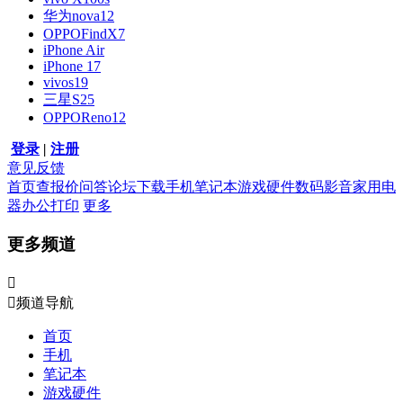
华为nova12
OPPOFindX7
iPhone Air
iPhone 17
vivos19
三星S25
OPPOReno12
登录
|
注册
意见反馈
首页
查报价
问答
论坛
下载
手机
笔记本
游戏硬件
数码影音
家用电
器
办公打印
更多
更多频道


频道导航
首页
手机
笔记本
游戏硬件