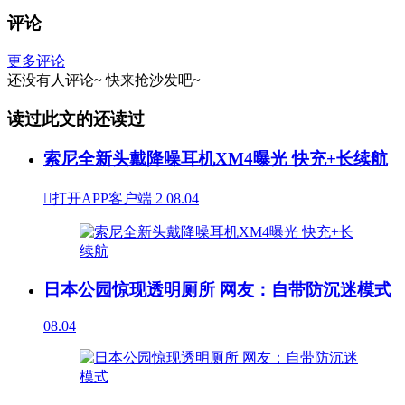
评论
更多评论
还没有人评论~
快来
抢沙发
吧~
读过此文的还读过
索尼全新头戴降噪耳机XM4曝光 快充+长续航

打开APP客户端
2
08.04
日本公园惊现透明厕所 网友：自带防沉迷模式
08.04