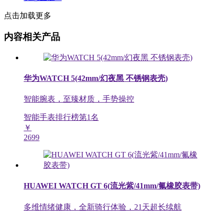
点击加载更多
内容相关产品
华为WATCH 5(42mm/幻夜黑 不锈钢表壳)
智能腕表，至臻材质，手势操控
智能手表排行榜第
1
名
￥
2699
HUAWEI WATCH GT 6(流光紫/41mm/氟橡胶表带)
多维情绪健康，全新骑行体验，21天超长续航