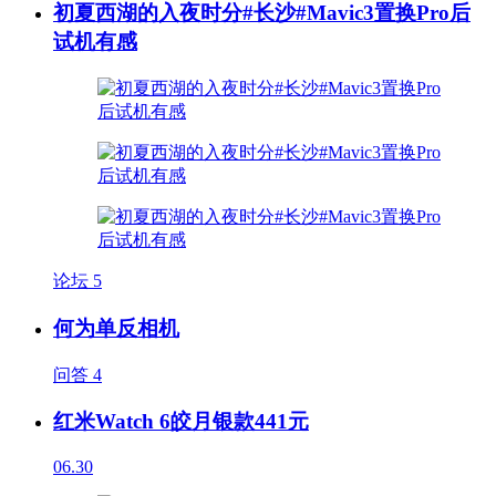
初夏西湖的入夜时分#长沙#Mavic3置换Pro后
试机有感
论坛
5
何为单反相机
问答
4
红米Watch 6皎月银款441元
06.30