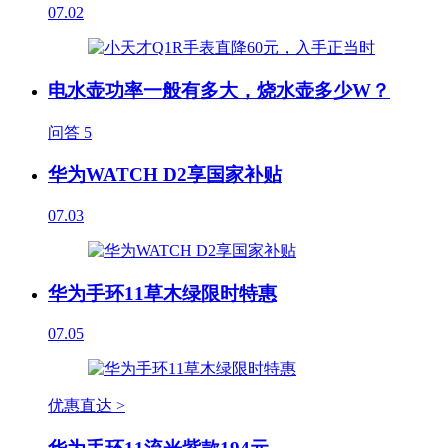
07.02
电水壶功率一般有多大，烧水壶多少W？
问答
5
华为WATCH D2享国家补贴
07.03
华为手环11草木绿限时特惠
07.05
优惠直达 >