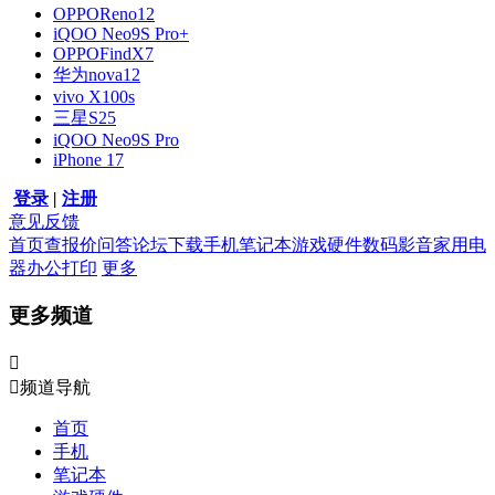
OPPOReno12
iQOO Neo9S Pro+
OPPOFindX7
华为nova12
vivo X100s
三星S25
iQOO Neo9S Pro
iPhone 17
登录
|
注册
意见反馈
首页
查报价
问答
论坛
下载
手机
笔记本
游戏硬件
数码影音
家用电
器
办公打印
更多
更多频道


频道导航
首页
手机
笔记本