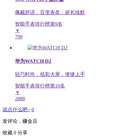
佩戴舒适，百变表盘，超长续航
智能手表排行榜第
9
名
￥
799
华为WATCH D2
轻巧时尚，炫彩大屏，便捷上手
智能手表排行榜第
10
名
￥
2888
说点什么吧~
0
发评论，赚金豆
收藏
0
分享