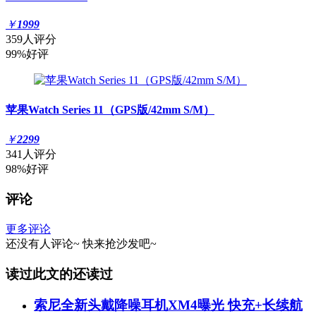
￥
1999
359人评分
99%好评
苹果Watch Series 11（GPS版/42mm S/M）
￥
2299
341人评分
98%好评
评论
更多评论
还没有人评论~
快来
抢沙发
吧~
读过此文的还读过
索尼全新头戴降噪耳机XM4曝光 快充+长续航