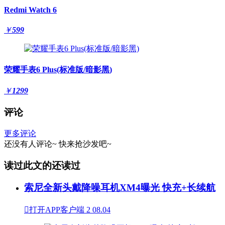
Redmi Watch 6
￥
599
荣耀手表6 Plus(标准版/暗影黑)
￥
1299
评论
更多评论
还没有人评论~
快来
抢沙发
吧~
读过此文的还读过
索尼全新头戴降噪耳机XM4曝光 快充+长续航

打开APP客户端
2
08.04