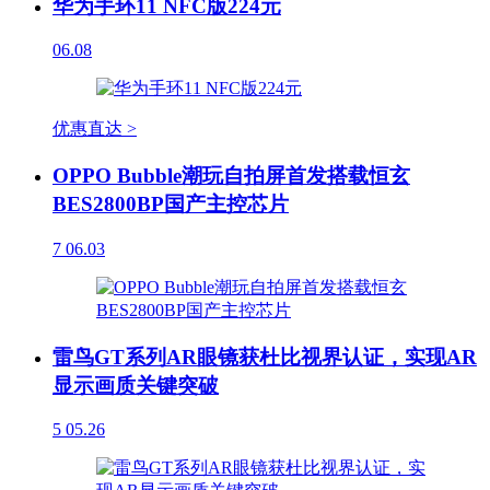
华为手环11 NFC版224元
06.08
优惠直达 >
OPPO Bubble潮玩自拍屏首发搭载恒玄
BES2800BP国产主控芯片
7
06.03
雷鸟GT系列AR眼镜获杜比视界认证，实现AR
显示画质关键突破
5
05.26