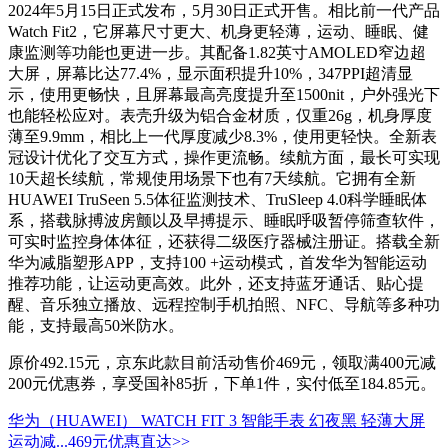
2024年5月15日正式发布，5月30日正式开售。相比前一代产品
Watch Fit2，它屏幕尺寸更大、机身更轻薄，运动、睡眠、健
康监测等功能也更进一步。其配备1.82英寸AMOLED窄边超
大屏，屏幕比达77.4%，显示面积提升10%，347PPI超清显
示，使用更畅快，且屏幕最高亮度提升至1500nit，户外强光下
也能轻松应对。表壳升级为铝合金材质，仅重26g，机身厚度
薄至9.9mm，相比上一代厚度减少8.3%，使用更轻快。全新表
冠设计优化了交互方式，操作更流畅。续航方面，最长可实现
10天超长续航，常规使用场景下也有7天续航。它拥有全新
HUAWEI TruSeen 5.5体征监测技术、TruSleep 4.0科学睡眠体
系，搭载脉搏波房颤以及早搏提示、睡眠呼吸暂停筛查软件，
可实时监控身体体征，还获得二级医疗器械注册证。搭载全新
华为减脂塑形APP，支持100 +运动模式，首发华为智能运动
推荐功能，让运动更高效。此外，还支持蓝牙通话、贴心提
醒、音乐独立播放、远程控制手机拍照、NFC、导航等多种功
能，支持最高50米防水。
原价492.15元，京东此款目前活动售价469元，领取满400元减
200元优惠券，享受国补85折，下单1件，实付低至184.85元。
华为（HUAWEI） WATCH FIT 3 智能手表 幻夜黑 轻薄大屏
运动减...
469元
优惠直达>>