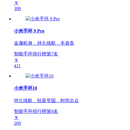
￥
399
小米手环 9 Pro
金属机身，持久续航，丰表盘
智能手环排行榜第
7
名
￥
411
小米手环10
持久续航，轻盈坚固，时尚出众
智能手环排行榜第
9
名
￥
269