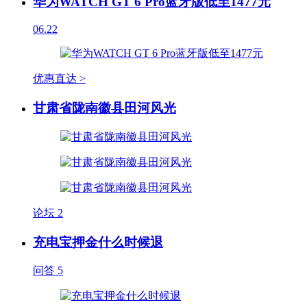
华为WATCH GT 6 Pro蓝牙版低至1477元
06.22
优惠直达 >
甘肃省陇南徽县田河风光
论坛
2
充电宝押金什么时候退
问答
5