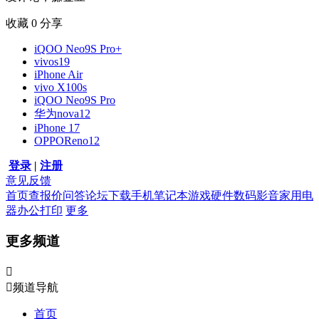
收藏
0
分享
iQOO Neo9S Pro+
vivos19
iPhone Air
vivo X100s
iQOO Neo9S Pro
华为nova12
iPhone 17
OPPOReno12
登录
|
注册
意见反馈
首页
查报价
问答
论坛
下载
手机
笔记本
游戏硬件
数码影音
家用电
器
办公打印
更多
更多频道


频道导航
首页