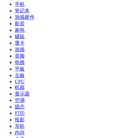
手机
笔记本
游戏硬件
影音
家电
键鼠
显卡
游戏
音频
电视
平板
主板
CPU
机箱
显示器
空调
固态
打印
投影
耳机
内存