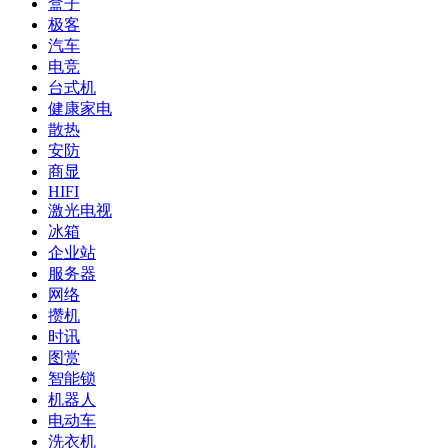
盒子
极客
汽车
电竞
台式机
健康家电
散热
安防
商显
HIFI
激光电视
冰箱
企业站
服务器
网络
攒机
时讯
图赏
智能锁
机器人
电动车
洗衣机