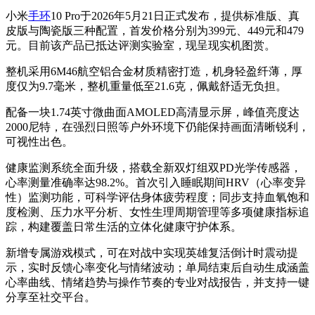
小米
手环
10 Pro于2026年5月21日正式发布，提供标准版、真
皮版与陶瓷版三种配置，首发价格分别为399元、449元和479
元。目前该产品已抵达评测实验室，现呈现实机图赏。
整机采用6M46航空铝合金材质精密打造，机身轻盈纤薄，厚
度仅为9.7毫米，整机重量低至21.6克，佩戴舒适无负担。
配备一块1.74英寸微曲面AMOLED高清显示屏，峰值亮度达
2000尼特，在强烈日照等户外环境下仍能保持画面清晰锐利，
可视性出色。
健康监测系统全面升级，搭载全新双灯组双PD光学传感器，
心率测量准确率达98.2%。首次引入睡眠期间HRV（心率变异
性）监测功能，可科学评估身体疲劳程度；同步支持血氧饱和
度检测、压力水平分析、女性生理周期管理等多项健康指标追
踪，构建覆盖日常生活的立体化健康守护体系。
新增专属游戏模式，可在对战中实现英雄复活倒计时震动提
示，实时反馈心率变化与情绪波动；单局结束后自动生成涵盖
心率曲线、情绪趋势与操作节奏的专业对战报告，并支持一键
分享至社交平台。