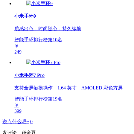
小米手环9
质感出色，时尚随心，持久续航
智能手环排行榜第
10
名
￥
249
小米手环7 Pro
支持全屏触摸操作，1.64 英寸，AMOLED 彩色方屏
智能手环排行榜第
19
名
￥
399
说点什么吧~
0
发评论，赚金豆