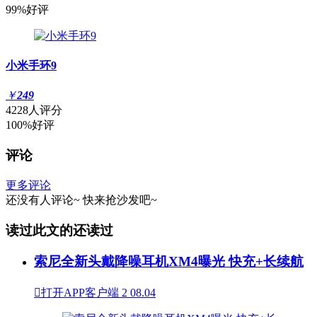
99%好评
小米手环9
￥
249
4228人评分
100%好评
评论
更多评论
还没有人评论~
快来
抢沙发
吧~
读过此文的还读过
索尼全新头戴降噪耳机XM4曝光 快充+长续航

打开APP客户端
2
08.04