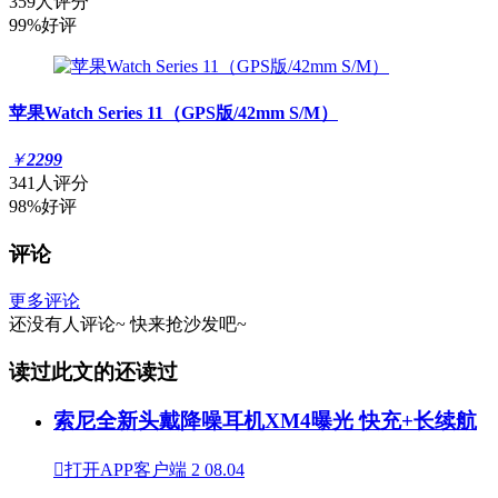
359人评分
99%好评
苹果Watch Series 11（GPS版/42mm S/M）
￥
2299
341人评分
98%好评
评论
更多评论
还没有人评论~
快来
抢沙发
吧~
读过此文的还读过
索尼全新头戴降噪耳机XM4曝光 快充+长续航

打开APP客户端
2
08.04