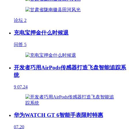
论坛
2
充电宝押金什么时候退
问答
5
开发者巧用AirPods传感器打造飞盘智能追踪系
统
9
07.24
华为WATCH GT 6智能手表限时特惠
07.20