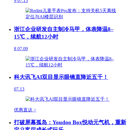
9
07.15
浙江企业研发自主制冷马甲，体表降温8–
15℃，续航12小时
8
07.09
科大讯飞AI双目显示眼镜直降近五千！
07.13
优惠直达 >
打破屏幕孤岛：Youdoo Box悦动元气机，重新
定义客厅成长式玩乐