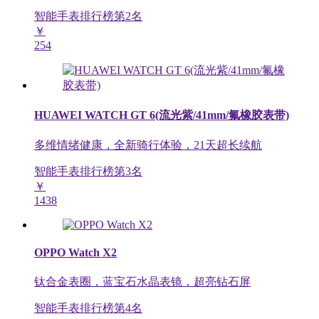
智能手表排行榜第
2
名
￥
254
HUAWEI WATCH GT 6(流光紫/41mm/氟橡胶表带)
多维情绪健康，全新骑行体验，21天超长续航
智能手表排行榜第
3
名
￥
1438
OPPO Watch X2
钛合金表圈，蓝宝石水晶表镜，超亮钻石屏
智能手表排行榜第
4
名