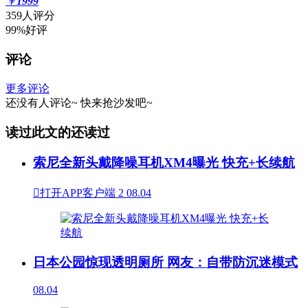
￥
1999
359人评分
99%好评
评论
更多评论
还没有人评论~
快来
抢沙发
吧~
读过此文的还读过
索尼全新头戴降噪耳机XM4曝光 快充+长续航

打开APP客户端
2
08.04
日本公园惊现透明厕所 网友：自带防沉迷模式
08.04