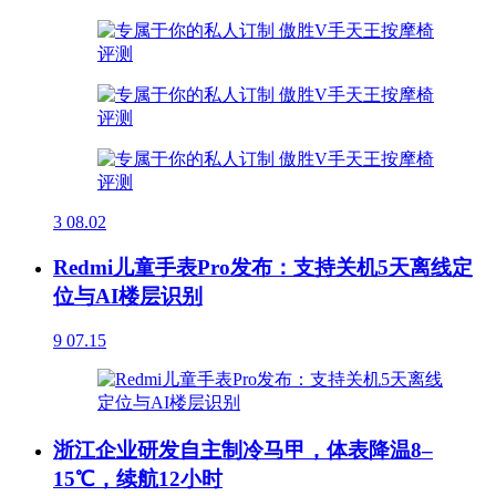
3
08.02
Redmi儿童手表Pro发布：支持关机5天离线定
位与AI楼层识别
9
07.15
浙江企业研发自主制冷马甲，体表降温8–
15℃，续航12小时