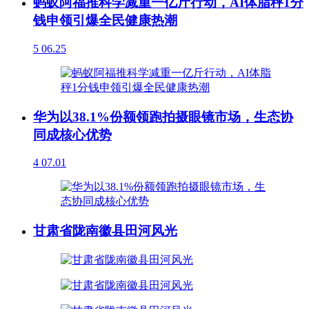
蚂蚁阿福推科学减重一亿斤行动，AI体脂秤1分
钱申领引爆全民健康热潮
5
06.25
华为以38.1%份额领跑拍摄眼镜市场，生态协
同成核心优势
4
07.01
甘肃省陇南徽县田河风光