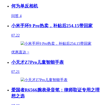
何为单反相机
问答
4
小米手环9 Pro热卖，补贴后254.15带回家
07.22
优惠直达 >
小天才Z7Pro儿童智能手表
07.21
爱国者R6566腕表录音笔：律师取证专用之理
想之选