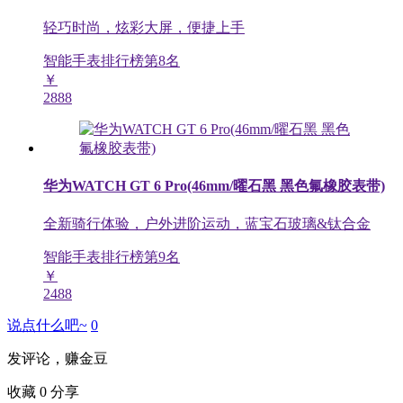
轻巧时尚，炫彩大屏，便捷上手
智能手表排行榜第
8
名
￥
2888
华为WATCH GT 6 Pro(46mm/曜石黑 黑色氟橡胶表带)
全新骑行体验，户外进阶运动，蓝宝石玻璃&钛合金
智能手表排行榜第
9
名
￥
2488
说点什么吧~
0
发评论，赚金豆
收藏
0
分享