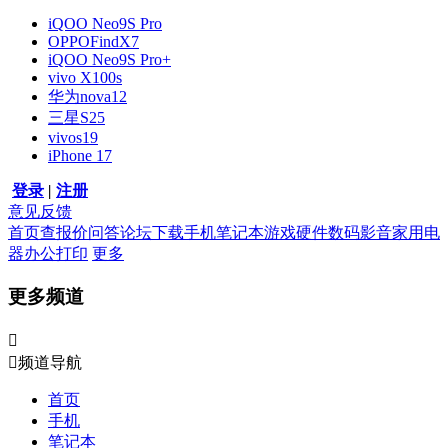
iQOO Neo9S Pro
OPPOFindX7
iQOO Neo9S Pro+
vivo X100s
华为nova12
三星S25
vivos19
iPhone 17
登录
|
注册
意见反馈
首页
查报价
问答
论坛
下载
手机
笔记本
游戏硬件
数码影音
家用电
器
办公打印
更多
更多频道


频道导航
首页
手机
笔记本