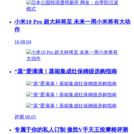
小米10 Pro 超大杯将至 未来一周小米将有大动
作
16
08.04
“蒸”爱满满！蒸箱集成灶保姆级选购指南
评测
08.05
专属于你的私人订制 傲胜V手天王按摩椅评测