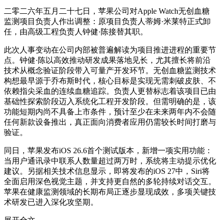
二零二六年五月二十七日，苹果公司对Apple Watch无创血糖
监测项目负责人作出调整：原项目负责人蒂姆·米莱特正式卸
任，由高级工程负责人钟健·陈接替其职。
此次人事变动在公司内部被普遍解读为项目推进进程的重要节
点。钟健·陈以高效推动研发成果落地见长，尤其擅长将前沿
技术从概念验证阶段带入可量产开发环节。无创血糖监测技术
构想最早源于乔布斯时代，核心目标是实现无需刺破皮肤、不
依赖指尖采血的连续血糖追踪。负责人更替标志着该项目已由
基础性探索阶段迈入系统化工程开发阶段。但需明确的是，该
功能短期内尚不具备上市条件，预计至少在未来两年内不会随
任何新款设备推出，真正面向消费者应用仍需较长时间打磨与
验证。
同日，苹果发布iOS 26.6首个测试版本，新增一项实用功能：
当用户通讯录中联系人数量超过两万时，系统将主动提示优化
建议。另据相关技术信息显示，即将发布的iOS 27中，Siri将
全面启用深色视觉主题，并支持更自然的多轮持续对话交互。
苹果在健康监测领域的长期布局正逐步显现成效，多项关键技
术研发已进入深化攻坚期。