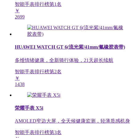
智能手表排行榜第
1
名
￥
2699
HUAWEI WATCH GT 6(流光紫/41mm/氟橡胶表带)
多维情绪健康，全新骑行体验，21天超长续航
智能手表排行榜第
2
名
￥
1438
荣耀手表 X5i
AMOLED窄边大屏，全天候健康监测，轻薄质感机身
智能手表排行榜第
3
名