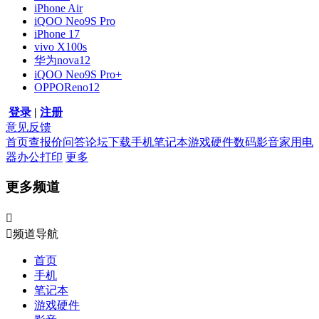
iPhone Air
iQOO Neo9S Pro
iPhone 17
vivo X100s
华为nova12
iQOO Neo9S Pro+
OPPOReno12
登录
|
注册
意见反馈
首页
查报价
问答
论坛
下载
手机
笔记本
游戏硬件
数码影音
家用电
器
办公打印
更多
更多频道


频道导航
首页
手机
笔记本
游戏硬件