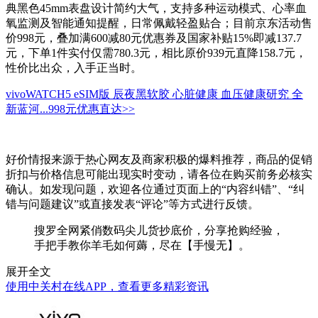
典黑色45mm表盘设计简约大气，支持多种运动模式、心率血
氧监测及智能通知提醒，日常佩戴轻盈贴合；目前京东活动售
价998元，叠加满600减80元优惠券及国家补贴15%即减137.7
元，下单1件实付仅需780.3元，相比原价939元直降158.7元，
性价比出众，入手正当时。
vivoWATCH5 eSIM版 辰夜黑软胶 心脏健康 血压健康研究 全
新蓝河...
998元
优惠直达>>
好价情报来源于热心网友及商家积极的爆料推荐，商品的促销
折扣与价格信息可能出现实时变动，请各位在购买前务必核实
确认。如发现问题，欢迎各位通过页面上的“内容纠错”、“纠
错与问题建议”或直接发表“评论”等方式进行反馈。
搜罗全网紧俏数码尖儿货抄底价，分享抢购经验，
手把手教你羊毛如何薅，尽在【手慢无】。
展开全文
使用中关村在线APP，查看更多精彩资讯