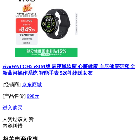
vivoWATCH5 eSIM版 辰夜黑软胶 心脏健康 血压健康研究 全
新蓝河操作系统 智能手表 520礼物送女友
[经销商]
京东商城
[产品售价]
998元
进入购买
人赞过该文
赞
内容纠错
相关电商优惠