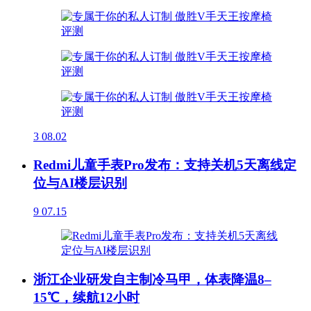
3
08.02
Redmi儿童手表Pro发布：支持关机5天离线定
位与AI楼层识别
9
07.15
浙江企业研发自主制冷马甲，体表降温8–
15℃，续航12小时