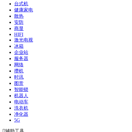
台式机
健康家电
散热
安防
商显
HIFI
激光电视
冰箱
企业站
服务器
网络
攒机
时讯
图赏
智能锁
机器人
电动车
洗衣机
净化器
5G

辅助工具