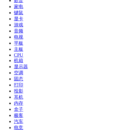
影音
家电
键鼠
显卡
游戏
音频
电视
平板
主板
CPU
机箱
显示器
空调
固态
打印
投影
耳机
内存
盒子
极客
汽车
电竞