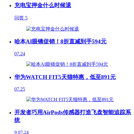
充电宝押金什么时候退
问答
5
哈本AI眼镜促销！8折直减到手594元
07.24
华为WATCH FIT5天猫特惠，低至891元
07.25
开发者巧用AirPods传感器打造飞盘智能追踪系
统
9
07.24