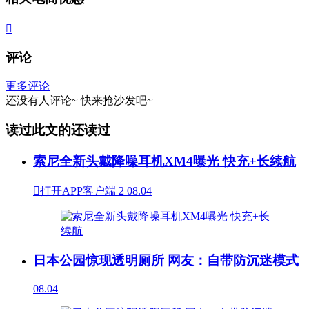

评论
更多评论
还没有人评论~
快来
抢沙发
吧~
读过此文的还读过
索尼全新头戴降噪耳机XM4曝光 快充+长续航

打开APP客户端
2
08.04
日本公园惊现透明厕所 网友：自带防沉迷模式
08.04