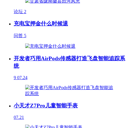
论坛
2
充电宝押金什么时候退
问答
5
开发者巧用AirPods传感器打造飞盘智能追踪系
统
9
07.24
小天才Z7Pro儿童智能手表
07.21