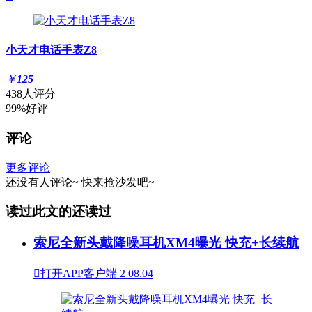
小天才电话手表Z8
￥
125
438人评分
99%好评
评论
更多评论
还没有人评论~
快来
抢沙发
吧~
读过此文的还读过
索尼全新头戴降噪耳机XM4曝光 快充+长续航

打开APP客户端
2
08.04