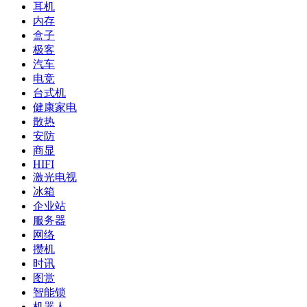
耳机
内存
盒子
极客
汽车
电竞
台式机
健康家电
散热
安防
商显
HIFI
激光电视
冰箱
企业站
服务器
网络
攒机
时讯
图赏
智能锁
机器人