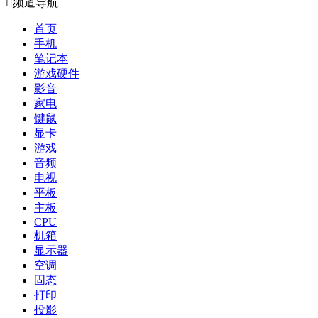

频道导航
首页
手机
笔记本
游戏硬件
影音
家电
键鼠
显卡
游戏
音频
电视
平板
主板
CPU
机箱
显示器
空调
固态
打印
投影