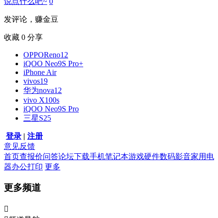
说点什么吧~
0
发评论，赚金豆
收藏
0
分享
OPPOReno12
iQOO Neo9S Pro+
iPhone Air
vivos19
华为nova12
vivo X100s
iQOO Neo9S Pro
三星S25
登录
|
注册
意见反馈
首页
查报价
问答
论坛
下载
手机
笔记本
游戏硬件
数码影音
家用电
器
办公打印
更多
更多频道
