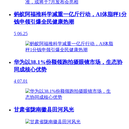
蚂蚁阿福推科学减重一亿斤行动，AI体脂秤1分
钱申领引爆全民健康热潮
5
06.25
华为以38.1%份额领跑拍摄眼镜市场，生态协
同成核心优势
4
07.01
甘肃省陇南徽县田河风光