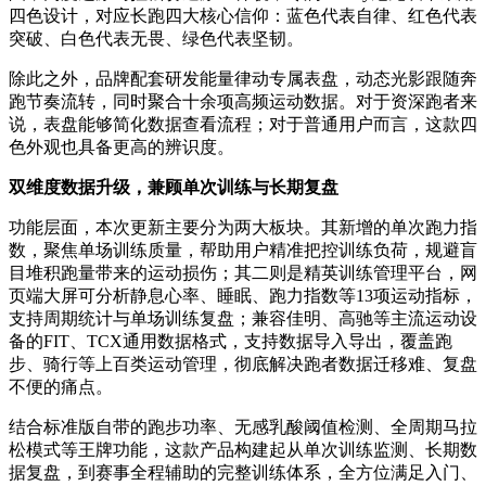
四色设计，对应长跑四大核心信仰：蓝色代表自律、红色代表
突破、白色代表无畏、绿色代表坚韧。
除此之外，品牌配套研发能量律动专属表盘，动态光影跟随奔
跑节奏流转，同时聚合十余项高频运动数据。对于资深跑者来
说，表盘能够简化数据查看流程；对于普通用户而言，这款四
色外观也具备更高的辨识度。
双维度数据升级，兼顾单次训练与长期复盘
功能层面，本次更新主要分为两大板块。其新增的单次跑力指
数，聚焦单场训练质量，帮助用户精准把控训练负荷，规避盲
目堆积跑量带来的运动损伤；其二则是精英训练管理平台，网
页端大屏可分析静息心率、睡眠、跑力指数等13项运动指标，
支持周期统计与单场训练复盘；兼容佳明、高驰等主流运动设
备的FIT、TCX通用数据格式，支持数据导入导出，覆盖跑
步、骑行等上百类运动管理，彻底解决跑者数据迁移难、复盘
不便的痛点。
结合标准版自带的跑步功率、无感乳酸阈值检测、全周期马拉
松模式等王牌功能，这款产品构建起从单次训练监测、长期数
据复盘，到赛事全程辅助的完整训练体系，全方位满足入门、