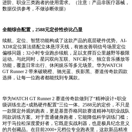
进阶、职业三类跑者的使用需求。（注意：产品非医疗器械，
数据仅供参考，不做诊断依据）
全能综合配置，2588元定价性价比凸显
续航、定位、智慧功能构成了这款产品的底层硬件优势。AI-
XDR定位算法搭配立体悬浮天线，有效改善弱信号场景定位
偏移问题；32小时专业跑步续航，足以支撑百公里越野等极限
运动。与此同时，星闪双向互联、NFC刷卡、独立音乐播放等
功能，覆盖日常出行、休闲娱乐等多元场景。华为WATCH
GT Runner 2 带来破晓橙、驰光蓝、疾影黑、赛道传奇款四款
选择，让每一位跑者都能找到专属款。
华为WATCH GT Runner 2 赛道传奇款做到了“精神设计+职业
级训练生态+成熟硬件配置”三位一体。2588元的定价，不只是
一款限定外观的跑表，更是基普乔格同款赛道精神与职业战队
同款训练方案。对于普通健身跑者，它能降低科学训练门槛；
对于马拉松深度爱好者，它既是实战利器，也是极具纪念意义
的共创藏品。在目前2000+元档位专业跑表里，这款新品精准