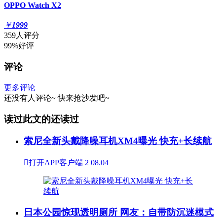
OPPO Watch X2
￥
1999
359人评分
99%好评
评论
更多评论
还没有人评论~
快来
抢沙发
吧~
读过此文的还读过
索尼全新头戴降噪耳机XM4曝光 快充+长续航

打开APP客户端
2
08.04
日本公园惊现透明厕所 网友：自带防沉迷模式