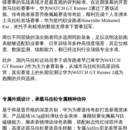
级赛事的实战表现才是最直观的评判标准。在近期落幕的开普
敦马拉松赛事中，华为WATCH GT Runner 2通过了赛场试
炼。传奇跑者基普乔格佩戴赛道传奇款，顺利完成个人非洲本
土马拉松首场赛事；华为签约职业跑者Huseyidin Mohamed
Esa，依托手表精准的数据支撑拿下赛事冠军。
两位不同层级的顶尖跑者同步选用同款装备，足以说明这款跑
表能够适配职业赛事、日常训练等多种高强度场景，其定位精
度、数据监测、续航能力，都已经达到行业顶级专业水准。
此外，国内马拉松运动员李子成等跑者早已将华为WATCH
GT Runner 2作为主力参赛装备，从城市马拉松到高原训练
营，真实赛道上的长期实测让华为WATCH GT Runner 2成为
跑圈的共同选择。
专属外观设计，承载马拉松专属精神信仰
基于和基普乔格的深度共创，华为为赛道传奇款打造新视觉体
系。产品延续34.5g超轻薄钛合金表体，兼顾轻量化佩戴与抗
磕碰能力。腕表表镜增设绿色表圈，搭配标志性红绿双环表
圈，高度还原马拉松赛道原生样貌；专属AirDry尼龙表带采用