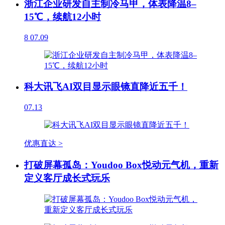
浙江企业研发自主制冷马甲，体表降温8–
15℃，续航12小时
8
07.09
科大讯飞AI双目显示眼镜直降近五千！
07.13
优惠直达 >
打破屏幕孤岛：Youdoo Box悦动元气机，重新
定义客厅成长式玩乐