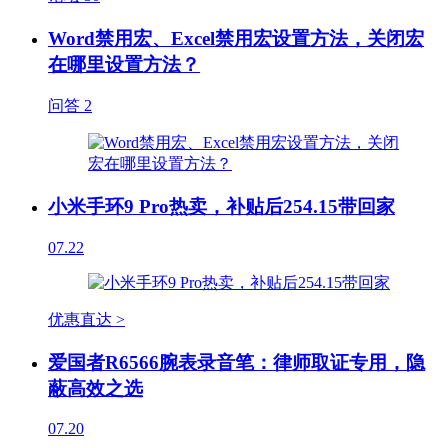
Word禁用宏、Excel禁用宏设置方法，关闭宏
在哪里设置方法？
问答
2
小米手环9 Pro热卖，补贴后254.15带回家
07.22
优惠直达 >
爱国者R6566腕表录音笔：律师取证专用，隐
蔽高效之选
07.20