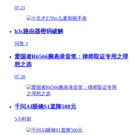
07.21
h3c路由器密码破解
问答
3
爱国者R6566腕表录音笔：律师取证专用之理
想之选
07.20
千问AI眼镜S1直降500元
5小时前