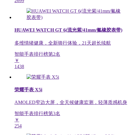
2699
HUAWEI WATCH GT 6(流光紫/41mm/氟橡胶表带)
多维情绪健康，全新骑行体验，21天超长续航
智能手表排行榜第
2
名
￥
1438
荣耀手表 X5i
AMOLED窄边大屏，全天候健康监测，轻薄质感机身
智能手表排行榜第
3
名
￥
254