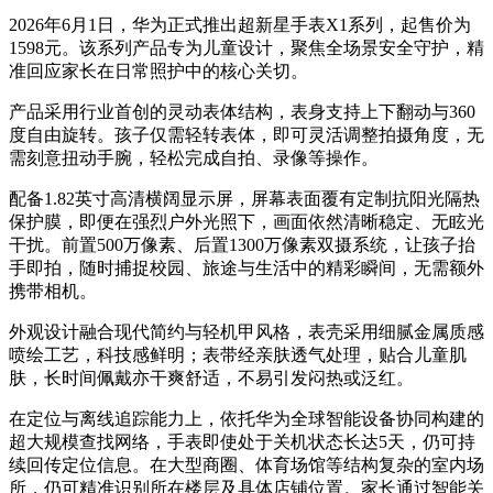
2026年6月1日，华为正式推出超新星手表X1系列，起售价为
1598元。该系列产品专为儿童设计，聚焦全场景安全守护，精
准回应家长在日常照护中的核心关切。
产品采用行业首创的灵动表体结构，表身支持上下翻动与360
度自由旋转。孩子仅需轻转表体，即可灵活调整拍摄角度，无
需刻意扭动手腕，轻松完成自拍、录像等操作。
配备1.82英寸高清横阔显示屏，屏幕表面覆有定制抗阳光隔热
保护膜，即便在强烈户外光照下，画面依然清晰稳定、无眩光
干扰。前置500万像素、后置1300万像素双摄系统，让孩子抬
手即拍，随时捕捉校园、旅途与生活中的精彩瞬间，无需额外
携带相机。
外观设计融合现代简约与轻机甲风格，表壳采用细腻金属质感
喷绘工艺，科技感鲜明；表带经亲肤透气处理，贴合儿童肌
肤，长时间佩戴亦干爽舒适，不易引发闷热或泛红。
在定位与离线追踪能力上，依托华为全球智能设备协同构建的
超大规模查找网络，手表即使处于关机状态长达5天，仍可持
续回传定位信息。在大型商圈、体育场馆等结构复杂的室内场
所，仍可精准识别所在楼层及具体店铺位置。家长通过智能关