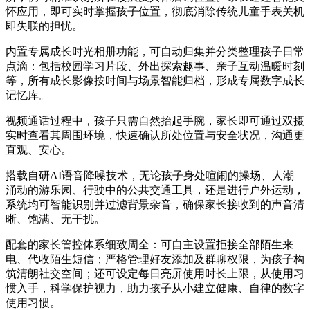
怀应用，即可实时掌握孩子位置，彻底消除传统儿童手表关机
即失联的担忧。
内置专属成长时光相册功能，可自动归集并分类整理孩子日常
点滴：包括校园学习片段、外出探索趣事、亲子互动温暖时刻
等，所有成长影像按时间与场景智能归档，形成专属数字成长
记忆库。
视频通话过程中，孩子只需自然抬起手腕，家长即可通过双摄
实时查看其周围环境，快速确认所处位置与安全状况，沟通更
直观、安心。
搭载自研AI语音降噪技术，无论孩子身处喧闹的操场、人潮
涌动的游乐园、行驶中的公共交通工具，还是进行户外运动，
系统均可智能识别并过滤背景杂音，确保家长接收到的声音清
晰、饱满、无干扰。
配套的家长管控体系细致周全：可自主设置拒接全部陌生来
电、代收陌生短信；严格管理好友添加及群聊权限，为孩子构
筑清朗社交空间；还可设定每日亮屏使用时长上限，从使用习
惯入手，科学保护视力，助力孩子从小建立健康、自律的数字
使用习惯。