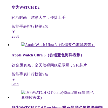
华为WATCH D2
轻巧时尚，炫彩大屏，便捷上手
智能手表排行榜第
8
名
￥
2888
Apple Watch Ultra 3（铁锚蓝色海洋表带）
钛金属表壳，全天候视网膜显示屏，S10芯片
智能手表排行榜第
9
名
￥
6499
华为WATCH GT 6 Pro(46mm/曜石黑 黑色氟橡胶表带)