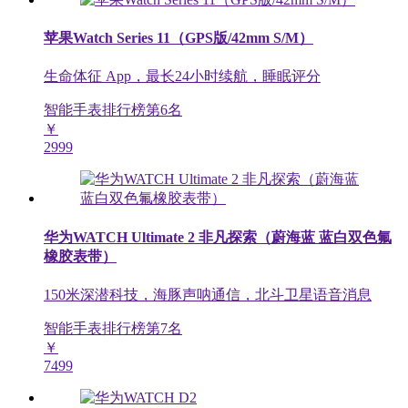
苹果Watch Series 11（GPS版/42mm S/M）
生命体征 App，最长24小时续航，睡眠评分
智能手表排行榜第
6
名
￥
2999
华为WATCH Ultimate 2 非凡探索（蔚海蓝 蓝白双色氟
橡胶表带）
150米深潜科技，海豚声呐通信，北斗卫星语音消息
智能手表排行榜第
7
名
￥
7499