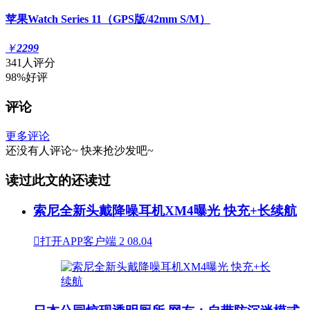
苹果Watch Series 11（GPS版/42mm S/M）
￥
2299
341人评分
98%好评
评论
更多评论
还没有人评论~
快来
抢沙发
吧~
读过此文的还读过
索尼全新头戴降噪耳机XM4曝光 快充+长续航

打开APP客户端
2
08.04