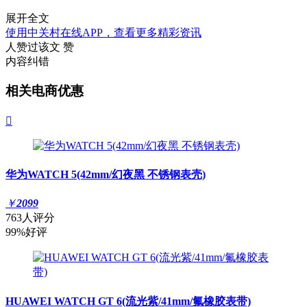
展开全文
使用中关村在线APP，查看更多精彩资讯
人赞过该文
赞
内容纠错
相关电商优惠

华为WATCH 5(42mm/幻夜黑 不锈钢表壳)
￥
2099
763人评分
99%好评
HUAWEI WATCH GT 6(流光紫/41mm/氟橡胶表带)