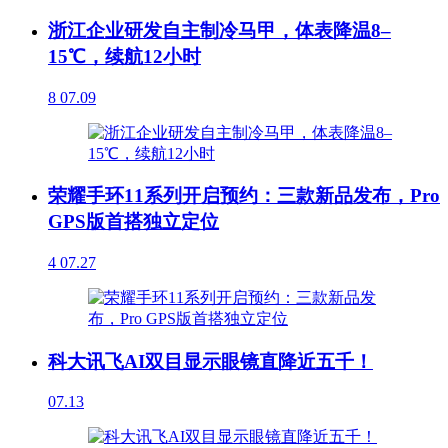
浙江企业研发自主制冷马甲，体表降温8–
15℃，续航12小时
8
07.09
荣耀手环11系列开启预约：三款新品发布，Pro
GPS版首搭独立定位
4
07.27
科大讯飞AI双目显示眼镜直降近五千！
07.13