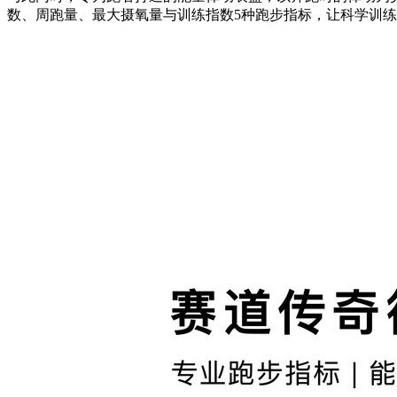
数、周跑量、最大摄氧量与训练指数5种跑步指标，让科学训