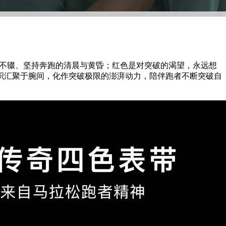
那些日夜不辍、坚持奔跑的清晨与黄昏；红色是对突破的渴望，永远想
织汇聚于腕间，化作突破极限的澎湃动力，陪伴跑者不断突破自