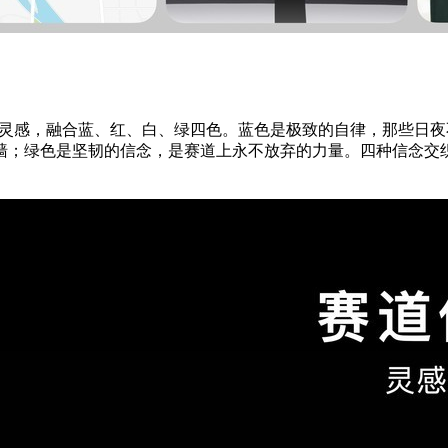
拉松跑者精神为灵感，融合蓝、红、白、绿四色。蓝色是极致的自律，
墙；绿色是坚韧的信念，是赛道上永不放弃的力量。四种信念交