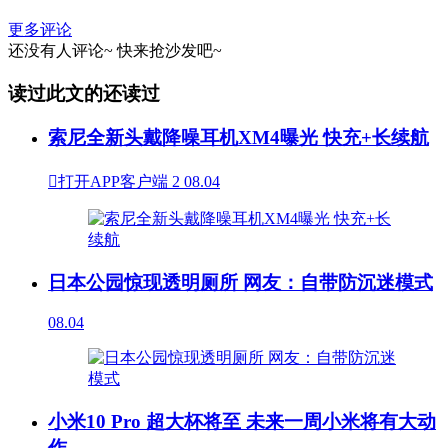
更多评论
还没有人评论~
快来
抢沙发
吧~
读过此文的还读过
索尼全新头戴降噪耳机XM4曝光 快充+长续航

打开APP客户端
2
08.04
日本公园惊现透明厕所 网友：自带防沉迷模式
08.04
小米10 Pro 超大杯将至 未来一周小米将有大动
作