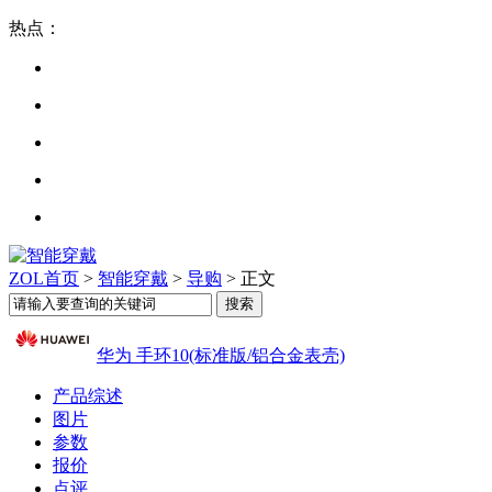
热点：
ZOL首页
>
智能穿戴
>
导购
> 正文
华为 手环10(标准版/铝合金表壳)
产品综述
图片
参数
报价
点评