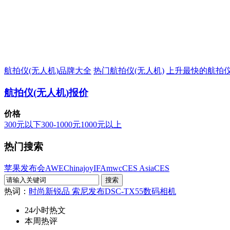
航拍仪(无人机)品牌大全
热门航拍仪(无人机)
上升最快的航拍仪
航拍仪(无人机)报价
价格
300元以下
300-1000元
1000元以上
热门搜索
苹果发布会
AWE
Chinajoy
IFA
mwc
CES Asia
CES
热词：
时尚新锐品 索尼发布DSC-TX55数码相机
24小时热文
本周热评