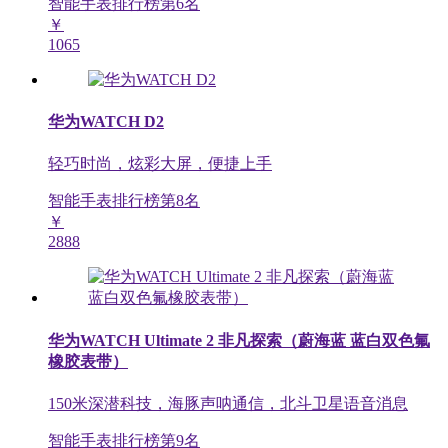
智能手表排行榜第
6
名
￥
1065
华为WATCH D2
轻巧时尚，炫彩大屏，便捷上手
智能手表排行榜第
8
名
￥
2888
华为WATCH Ultimate 2 非凡探索（蔚海蓝 蓝白双色氟
橡胶表带）
150米深潜科技，海豚声呐通信，北斗卫星语音消息
智能手表排行榜第
9
名