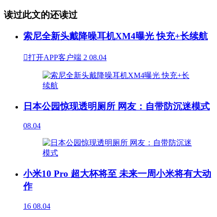
读过此文的还读过
索尼全新头戴降噪耳机XM4曝光 快充+长续航

打开APP客户端
2
08.04
日本公园惊现透明厕所 网友：自带防沉迷模式
08.04
小米10 Pro 超大杯将至 未来一周小米将有大动
作
16
08.04