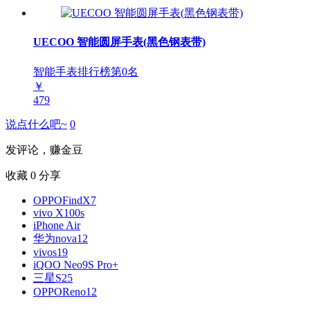
UECOO 智能圆屏手表(黑色钢表带)
智能手表排行榜第
0
名
￥
479
说点什么吧~
0
发评论，赚金豆
收藏
0
分享
OPPOFindX7
vivo X100s
iPhone Air
华为nova12
vivos19
iQOO Neo9S Pro+
三星S25
OPPOReno12