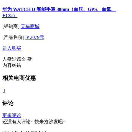
华为 WATCH D 智能手表 38mm（血压、GPS、血氧、
ECG）
[经销商]
天猫商城
[产品售价]
￥2079元
进入购买
人赞过该文
赞
内容纠错
相关电商优惠

评论
更多评论
还没有人评论~
快来
抢沙发
吧~