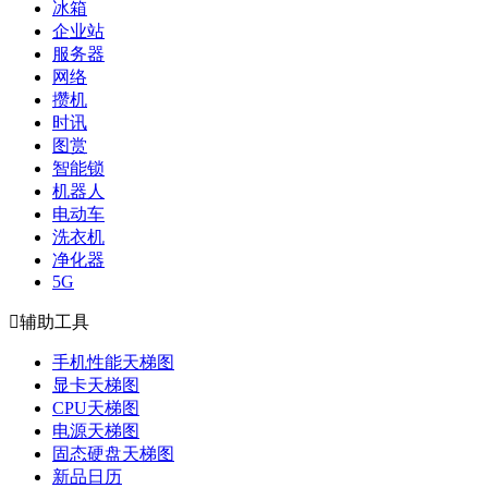
冰箱
企业站
服务器
网络
攒机
时讯
图赏
智能锁
机器人
电动车
洗衣机
净化器
5G

辅助工具
手机性能天梯图
显卡天梯图
CPU天梯图
电源天梯图
固态硬盘天梯图
新品日历