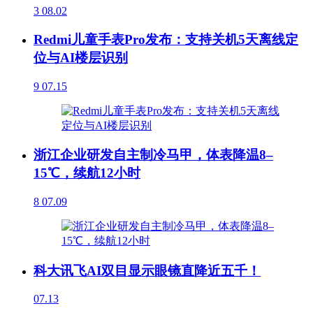
3
08.02
Redmi儿童手表Pro发布：支持关机5天离线定
位与AI楼层识别
9
07.15
浙江企业研发自主制冷马甲，体表降温8–
15℃，续航12小时
8
07.09
科大讯飞AI双目显示眼镜直降近五千！
07.13