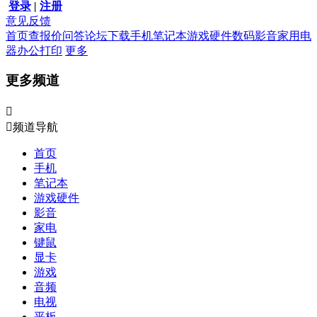
登录
|
注册
意见反馈
首页
查报价
问答
论坛
下载
手机
笔记本
游戏硬件
数码影音
家用电
器
办公打印
更多
更多频道


频道导航
首页
手机
笔记本
游戏硬件
影音
家电
键鼠
显卡
游戏
音频
电视
平板