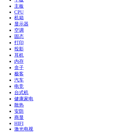
主板
CPU
机箱
显示器
空调
固态
打印
投影
耳机
内存
盒子
极客
汽车
电竞
台式机
健康家电
散热
安防
商显
HIFI
激光电视