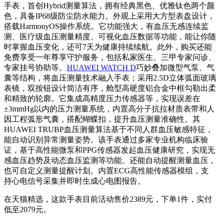
手表，首创Hybrid测量算法，拥有经典黑色、优雅钛色两个颜
色，具备IP68级防尘防水能力。外观上采用大方型表盘设计，
搭载HarmonyOS操作系统。它功能强大，有血压无感连续监
测、医疗级血压测量精度、可视化血压数据等功能，能让你随
时掌握血压变化，还可7天为健康持续续航。此外，购买还能
免费享受一年尊享守护服务，包括私家医生、三甲专家问诊、
专家挂号协助等。
HUAWEI WATCH D
巧妙叠加微型气泵、气
囊等结构，将血压测量技术融入手表；采用2.5D立体弧面玻璃
表镜，双按钮设计简洁有序，舱型高硬度铝合金中框勾勒出柔
和精致的轮廓。它集成高精度压力传感器等，实现误差在
±3mmHg以内的压力测量系统，内置高分子抗拉材质表带和人
因工程弧形气囊，搭配蝴蝶扣，提升血压测量准确性。其
HUAWEI TRUBP血压测量算法基于不同人群血压敏感特征，
能自动识别异常测量姿势。该手表通过多家专业机构临床验
证，基于高性能微泵和PPG传感器发起血压健康研究，实现无
感血压趋势及动态血压监测等功能。还能自动提醒测量血压，
也可自定义测量提醒计划。内置ECG高性能传感器模组，支
持心电信号采集并即时生成心电图报告。
在天猫精选，这款手表目前活动售价2389元，下单1件，实付
低至2079元。