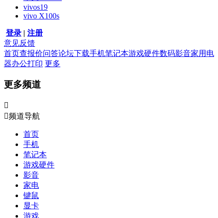
vivos19
vivo X100s
登录
|
注册
意见反馈
首页
查报价
问答
论坛
下载
手机
笔记本
游戏硬件
数码影音
家用电
器
办公打印
更多
更多频道


频道导航
首页
手机
笔记本
游戏硬件
影音
家电
键鼠
显卡
游戏