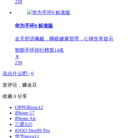
239
华为手环9 标准版
全天舒适佩戴，睡眠健康管理，心律失常提示
智能手环排行榜第
14
名
￥
239
说点什么吧~
0
发评论，赚金豆
收藏
0
分享
OPPOReno12
iPhone 17
iPhone Air
三星S25
iQOO Neo9S Pro
华为nova12