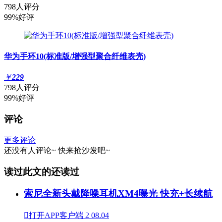
798人评分
99%好评
华为手环10(标准版/增强型聚合纤维表壳)
￥
229
798人评分
99%好评
评论
更多评论
还没有人评论~
快来
抢沙发
吧~
读过此文的还读过
索尼全新头戴降噪耳机XM4曝光 快充+长续航

打开APP客户端
2
08.04