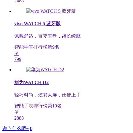
2488
vivo WATCH 5 蓝牙版
佩戴舒适，百变表盘，超长续航
智能手表排行榜第
9
名
￥
799
华为WATCH D2
轻巧时尚，炫彩大屏，便捷上手
智能手表排行榜第
10
名
￥
2888
说点什么吧~
0