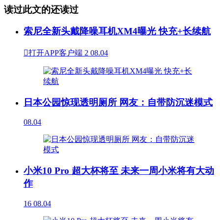
读过此文的还读过
索尼全新头戴降噪耳机XM4曝光 快充+长续航

打开APP客户端
2
08.04
日本公园惊现透明厕所 网友：自带防沉迷模式
08.04
小米10 Pro 超大杯将至 未来一周小米将有大动
作
16
08.04