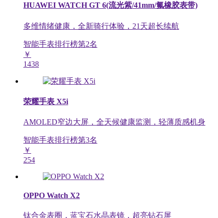
HUAWEI WATCH GT 6(流光紫/41mm/氟橡胶表带)
多维情绪健康，全新骑行体验，21天超长续航
智能手表排行榜第
2
名
￥
1438
荣耀手表 X5i
AMOLED窄边大屏，全天候健康监测，轻薄质感机身
智能手表排行榜第
3
名
￥
254
OPPO Watch X2
钛合金表圈，蓝宝石水晶表镜，超亮钻石屏