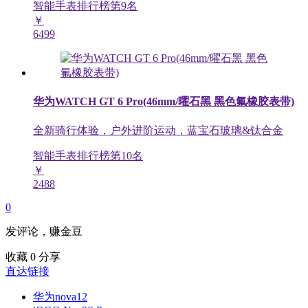
智能手表排行榜第
9
名
￥
6499
华为WATCH GT 6 Pro(46mm/曜石黑 黑色氟橡胶表带)
全新骑行体验，户外进阶运动，蓝宝石玻璃&钛合金
智能手表排行榜第
10
名
￥
2488
0
发评论，赚金豆
收藏
0
分享
直达链接
华为nova12