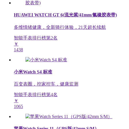
HUAWEI WATCH GT 6(流光紫/41mm/氟橡胶表带)
多维情绪健康，全新骑行体验，21天超长续航
智能手表排行榜第
2
名
￥
1438
小米Watch S4 标准
百变表圈，控家控车，健康监测
智能手表排行榜第
4
名
￥
1065
苹果Watch Series 11（GPS版/42mm S/M）