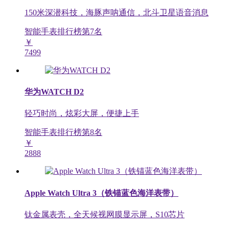
150米深潜科技，海豚声呐通信，北斗卫星语音消息
智能手表排行榜第
7
名
￥
7499
华为WATCH D2
轻巧时尚，炫彩大屏，便捷上手
智能手表排行榜第
8
名
￥
2888
Apple Watch Ultra 3（铁锚蓝色海洋表带）
钛金属表壳，全天候视网膜显示屏，S10芯片