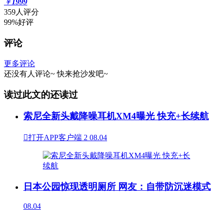
￥
1999
359人评分
99%好评
评论
更多评论
还没有人评论~
快来
抢沙发
吧~
读过此文的还读过
索尼全新头戴降噪耳机XM4曝光 快充+长续航

打开APP客户端
2
08.04
日本公园惊现透明厕所 网友：自带防沉迷模式
08.04