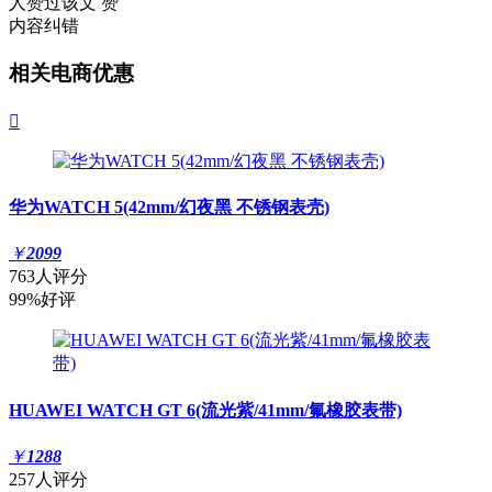
人赞过该文
赞
内容纠错
相关电商优惠

华为WATCH 5(42mm/幻夜黑 不锈钢表壳)
￥
2099
763人评分
99%好评
HUAWEI WATCH GT 6(流光紫/41mm/氟橡胶表带)
￥
1288
257人评分