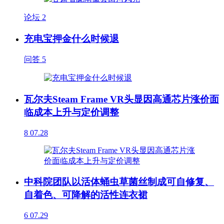
论坛
2
充电宝押金什么时候退
问答
5
瓦尔夫Steam Frame VR头显因高通芯片涨价面
临成本上升与定价调整
8
07.28
中科院团队以活体蛹虫草菌丝制成可自修复、
自着色、可降解的活性连衣裙
6
07.29