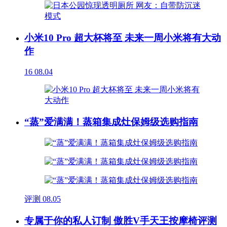
小米10 Pro 超大杯将至 未来一周小米将有大动
作
16
08.04
“蒸”爱满满！蒸箱集成灶保姆级选购指南
评测
08.05
专属于你的私人订制 傲胜V手天王按摩椅评测