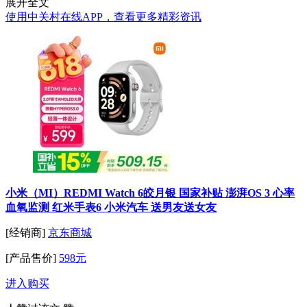
展开全文
使用中关村在线APP，查看更多精彩资讯
小米（MI）REDMI Watch 6皎月银 国家补贴 澎湃OS 3 心率
血氧监测 红米手表6 小米汽车 送男友送女友
[经销商]
京东商城
[产品售价]
598元
进入购买