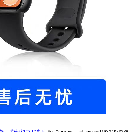
降，喵速达275.17拿下
https://smartwear.zol.com.cn/1193/11939788.h