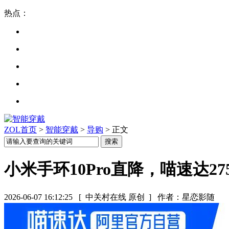
热点：
ZOL首页
>
智能穿戴
>
导购
> 正文
小米手环10Pro直降，喵速达275
2026-06-07 16:12:25
[ 中关村在线 原创 ]
作者：星恋影随