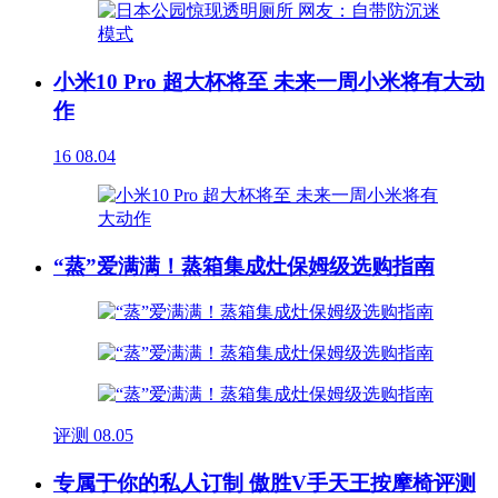
小米10 Pro 超大杯将至 未来一周小米将有大动
作
16
08.04
“蒸”爱满满！蒸箱集成灶保姆级选购指南
评测
08.05
专属于你的私人订制 傲胜V手天王按摩椅评测