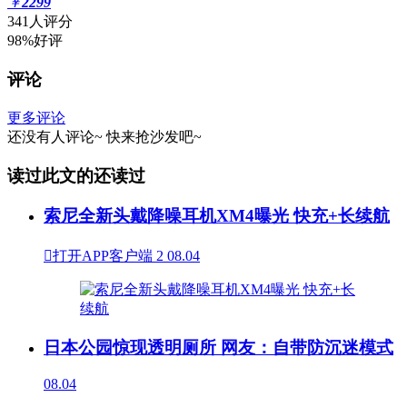
￥
2299
341人评分
98%好评
评论
更多评论
还没有人评论~
快来
抢沙发
吧~
读过此文的还读过
索尼全新头戴降噪耳机XM4曝光 快充+长续航

打开APP客户端
2
08.04
日本公园惊现透明厕所 网友：自带防沉迷模式
08.04