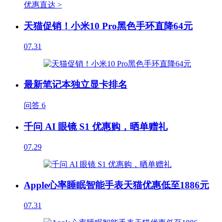
优惠直达 >
天猫促销！小米10 Pro黑色手环直降64元
07.31
最新笔记本独立显卡排名
问答
6
千问 AI 眼镜 S1 优惠购，晒单赠礼
07.29
Apple心率睡眠智能手表天猫优惠低至1886元
07.31