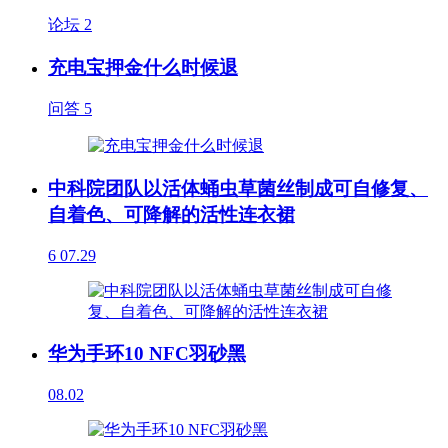
论坛
2
充电宝押金什么时候退
问答
5
中科院团队以活体蛹虫草菌丝制成可自修复、
自着色、可降解的活性连衣裙
6
07.29
华为手环10 NFC羽砂黑
08.02