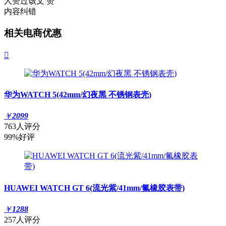
人赞过该文
赞
内容纠错
相关电商优惠

华为WATCH 5(42mm/幻夜黑 不锈钢表壳)
￥
2099
763人评分
99%好评
HUAWEI WATCH GT 6(流光紫/41mm/氟橡胶表带)
￥
1288
257人评分