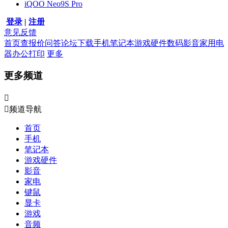
iQOO Neo9S Pro
登录
|
注册
意见反馈
首页
查报价
问答
论坛
下载
手机
笔记本
游戏硬件
数码影音
家用电
器
办公打印
更多
更多频道


频道导航
首页
手机
笔记本
游戏硬件
影音
家电
键鼠
显卡
游戏
音频