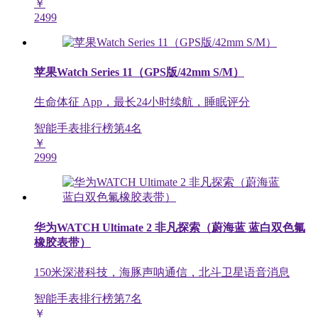
￥
2499
苹果Watch Series 11（GPS版/42mm S/M）
生命体征 App，最长24小时续航，睡眠评分
智能手表排行榜第
4
名
￥
2999
华为WATCH Ultimate 2 非凡探索（蔚海蓝 蓝白双色氟
橡胶表带）
150米深潜科技，海豚声呐通信，北斗卫星语音消息
智能手表排行榜第
7
名
￥