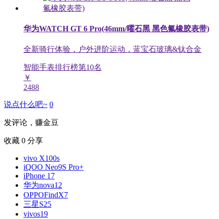
华为WATCH GT 6 Pro(46mm/曜石黑 黑色氟橡胶表带)
全新骑行体验，户外进阶运动，蓝宝石玻璃&钛合金
智能手表排行榜第
10
名
￥
2488
说点什么吧~
0
发评论，赚金豆
收藏
0
分享
vivo X100s
iQOO Neo9S Pro+
iPhone 17
华为nova12
OPPOFindX7
三星S25
vivos19