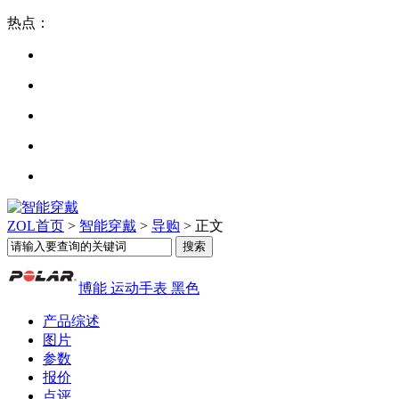
热点：
ZOL首页
>
智能穿戴
>
导购
> 正文
博能 运动手表 黑色
产品综述
图片
参数
报价
点评