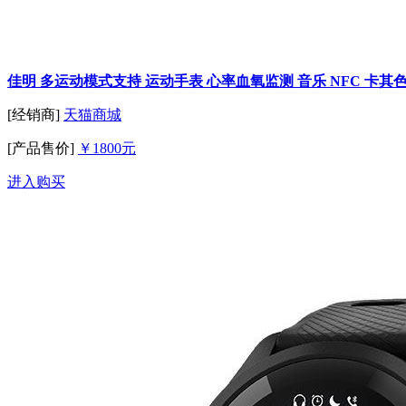
佳明 多运动模式支持 运动手表 心率血氧监测 音乐 NFC 卡
[经销商]
天猫商城
[产品售价]
￥1800元
进入购买