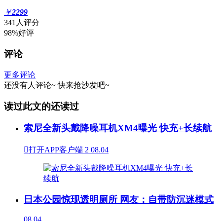
￥
2299
341人评分
98%好评
评论
更多评论
还没有人评论~
快来
抢沙发
吧~
读过此文的还读过
索尼全新头戴降噪耳机XM4曝光 快充+长续航

打开APP客户端
2
08.04
日本公园惊现透明厕所 网友：自带防沉迷模式
08.04