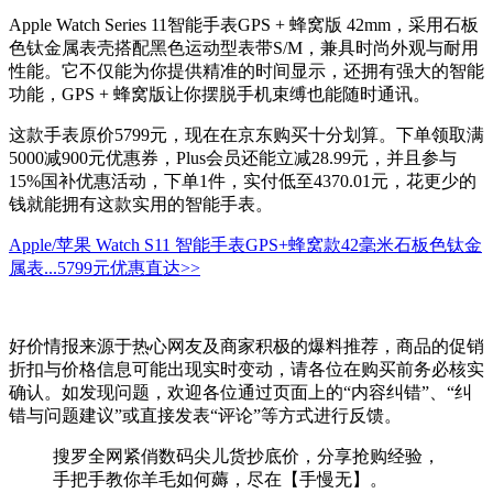
Apple Watch Series 11智能手表GPS + 蜂窝版 42mm，采用石板
色钛金属表壳搭配黑色运动型表带S/M，兼具时尚外观与耐用
性能。它不仅能为你提供精准的时间显示，还拥有强大的智能
功能，GPS + 蜂窝版让你摆脱手机束缚也能随时通讯。
这款手表原价5799元，现在在京东购买十分划算。下单领取满
5000减900元优惠券，Plus会员还能立减28.99元，并且参与
15%国补优惠活动，下单1件，实付低至4370.01元，花更少的
钱就能拥有这款实用的智能手表。
Apple/苹果 Watch S11 智能手表GPS+蜂窝款42毫米石板色钛金
属表...
5799元
优惠直达>>
好价情报来源于热心网友及商家积极的爆料推荐，商品的促销
折扣与价格信息可能出现实时变动，请各位在购买前务必核实
确认。如发现问题，欢迎各位通过页面上的“内容纠错”、“纠
错与问题建议”或直接发表“评论”等方式进行反馈。
搜罗全网紧俏数码尖儿货抄底价，分享抢购经验，
手把手教你羊毛如何薅，尽在【手慢无】。