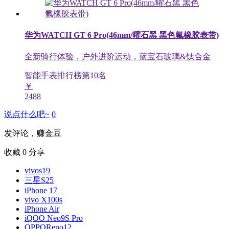
华为WATCH GT 6 Pro(46mm/曜石黑 黑色氟橡胶表带)
全新骑行体验，户外进阶运动，蓝宝石玻璃&钛合金
智能手表排行榜第
10
名
￥
2488
说点什么吧~
0
发评论，赚金豆
收藏
0
分享
vivos19
三星S25
iPhone 17
vivo X100s
iPhone Air
iQOO Neo9S Pro
OPPOReno12