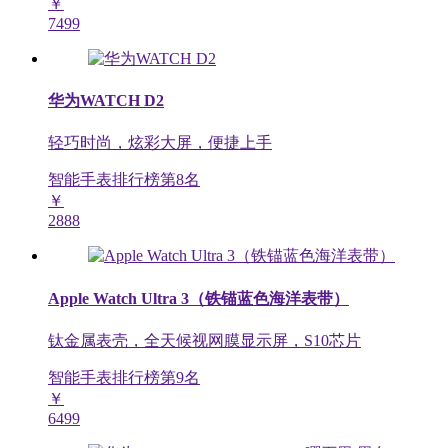
￥
7499
华为WATCH D2
轻巧时尚，炫彩大屏，便捷上手
智能手表排行榜第
8
名
￥
2888
Apple Watch Ultra 3（铁锚蓝色海洋表带）
钛金属表壳，全天候视网膜显示屏，S10芯片
智能手表排行榜第
9
名
￥
6499