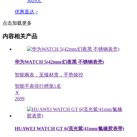
优惠直达 >
点击加载更多
内容相关产品
华为WATCH 5(42mm/幻夜黑 不锈钢表壳)
智能腕表，至臻材质，手势操控
智能手表排行榜第
1
名
￥
2699
HUAWEI WATCH GT 6(流光紫/41mm/氟橡胶表带)