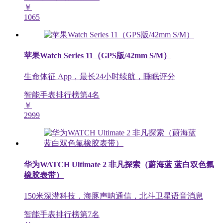
￥
1065
苹果Watch Series 11（GPS版/42mm S/M）
生命体征 App，最长24小时续航，睡眠评分
智能手表排行榜第
4
名
￥
2999
华为WATCH Ultimate 2 非凡探索（蔚海蓝 蓝白双色氟
橡胶表带）
150米深潜科技，海豚声呐通信，北斗卫星语音消息
智能手表排行榜第
7
名