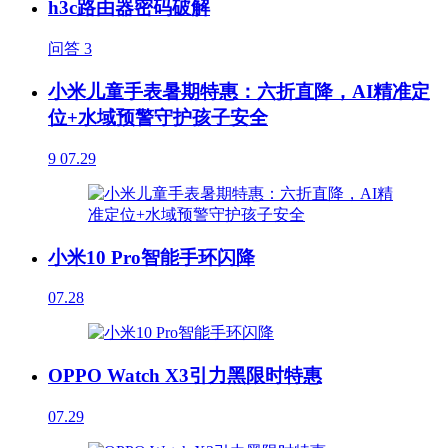
h3c路由器密码破解
问答
3
小米儿童手表暑期特惠：六折直降，AI精准定
位+水域预警守护孩子安全
9
07.29
小米10 Pro智能手环闪降
07.28
OPPO Watch X3引力黑限时特惠
07.29