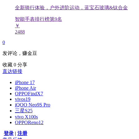
全新骑行体验，户外进阶运动，蓝宝石玻璃&钛合金
智能手表排行榜第
9
名
￥
2488
0
发评论，赚金豆
收藏
0
分享
直达链接
iPhone 17
iPhone Air
OPPOFindX7
vivos19
iQOO Neo9S Pro
三星S25
vivo X100s
OPPOReno12
登录
|
注册