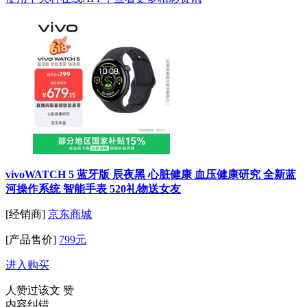
vivoWATCH 5 蓝牙版 辰夜黑 心脏健康 血压健康研究 全新蓝
河操作系统 智能手表 520礼物送女友
[经销商]
京东商城
[产品售价]
799元
进入购买
人赞过该文
赞
内容纠错