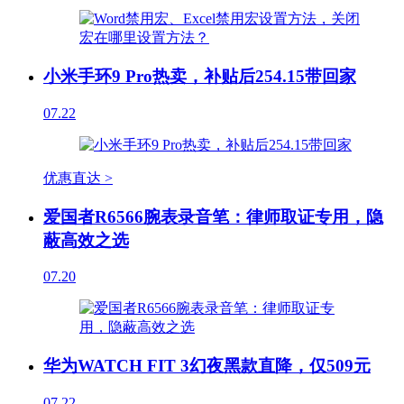
小米手环9 Pro热卖，补贴后254.15带回家
07.22
优惠直达 >
爱国者R6566腕表录音笔：律师取证专用，隐
蔽高效之选
07.20
华为WATCH FIT 3幻夜黑款直降，仅509元
07.22