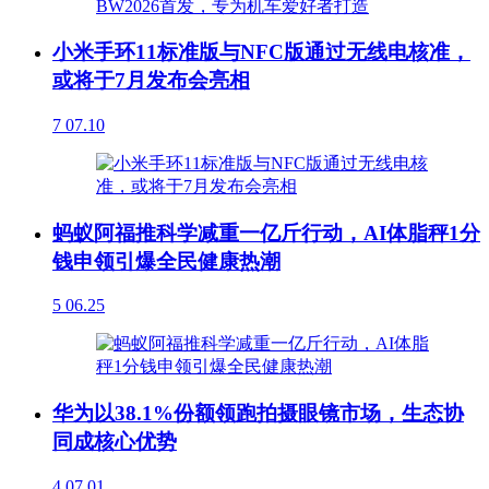
小米手环11标准版与NFC版通过无线电核准，
或将于7月发布会亮相
7
07.10
蚂蚁阿福推科学减重一亿斤行动，AI体脂秤1分
钱申领引爆全民健康热潮
5
06.25
华为以38.1%份额领跑拍摄眼镜市场，生态协
同成核心优势
4
07.01