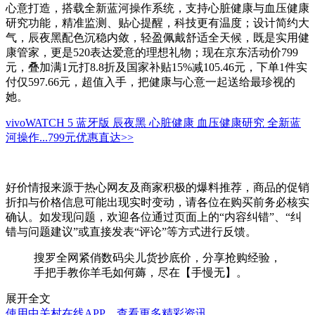
心意打造，搭载全新蓝河操作系统，支持心脏健康与血压健康
研究功能，精准监测、贴心提醒，科技更有温度；设计简约大
气，辰夜黑配色沉稳内敛，轻盈佩戴舒适全天候，既是实用健
康管家，更是520表达爱意的理想礼物；现在京东活动价799
元，叠加满1元打8.8折及国家补贴15%减105.46元，下单1件实
付仅597.66元，超值入手，把健康与心意一起送给最珍视的
她。
vivoWATCH 5 蓝牙版 辰夜黑 心脏健康 血压健康研究 全新蓝
河操作...
799元
优惠直达>>
好价情报来源于热心网友及商家积极的爆料推荐，商品的促销
折扣与价格信息可能出现实时变动，请各位在购买前务必核实
确认。如发现问题，欢迎各位通过页面上的“内容纠错”、“纠
错与问题建议”或直接发表“评论”等方式进行反馈。
搜罗全网紧俏数码尖儿货抄底价，分享抢购经验，
手把手教你羊毛如何薅，尽在【手慢无】。
展开全文
使用中关村在线APP，查看更多精彩资讯