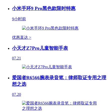
小米手环9 Pro黑色款限时特惠
9小时前
优惠直达 >
小天才Z7Pro儿童智能手表
07.21
爱国者R6566腕表录音笔：律师取证专用之理
想之选
07.20