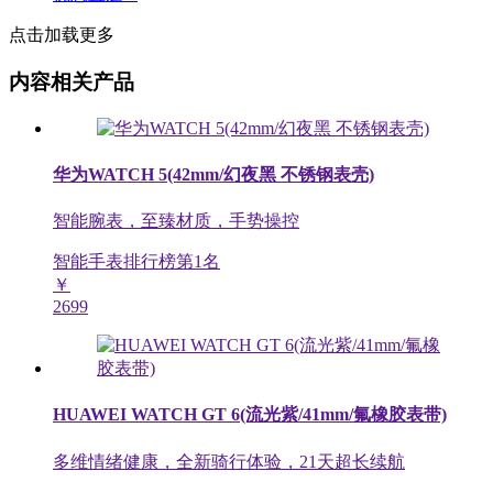
点击加载更多
内容相关产品
华为WATCH 5(42mm/幻夜黑 不锈钢表壳)
智能腕表，至臻材质，手势操控
智能手表排行榜第
1
名
￥
2699
HUAWEI WATCH GT 6(流光紫/41mm/氟橡胶表带)
多维情绪健康，全新骑行体验，21天超长续航