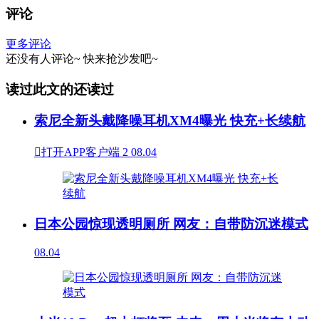
评论
更多评论
还没有人评论~
快来
抢沙发
吧~
读过此文的还读过
索尼全新头戴降噪耳机XM4曝光 快充+长续航

打开APP客户端
2
08.04
日本公园惊现透明厕所 网友：自带防沉迷模式
08.04