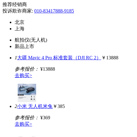
推荐经销商
投诉欺诈商家:
010-83417888-9185
北京
上海
航拍仪(无人机)
新品上市
1
大疆 Mavic 4 Pro 标准套装（DJI RC 2）
￥13888
参考报价：
¥13888
去购买>
2
小米 无人机米兔
￥385
参考报价：
¥369
去购买>