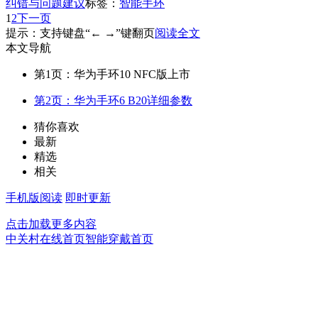
纠错与问题建议
标签：
智能手环
1
2
下一页
提示：支持键盘“← →”键翻页
阅读全文
本文导航
第1页：华为手环10 NFC版上市
第2页：华为手环6 B20详细参数
猜你喜欢
最新
精选
相关
手机版阅读
即时更新
点击加载更多内容
中关村在线首页
智能穿戴首页