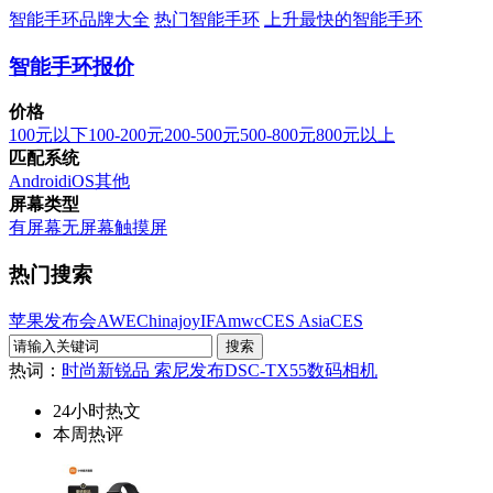
智能手环品牌大全
热门智能手环
上升最快的智能手环
智能手环报价
价格
100元以下
100-200元
200-500元
500-800元
800元以上
匹配系统
Android
iOS
其他
屏幕类型
有屏幕
无屏幕
触摸屏
热门搜索
苹果发布会
AWE
Chinajoy
IFA
mwc
CES Asia
CES
热词：
时尚新锐品 索尼发布DSC-TX55数码相机
24小时热文
本周热评