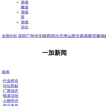
游戏
频道
游戏
库
游戏
论坛
全国分站
深圳
|
广州
|
河北
|
陕西
|
四川
|
天津
|
山西
|
甘肃
|
新疆
|
安徽
|
福
一加新闻
新闻
·
行业评论
·
论坛热贴
·
厂商动态
·
惊喜活动
·
人物专访
·
新品发布