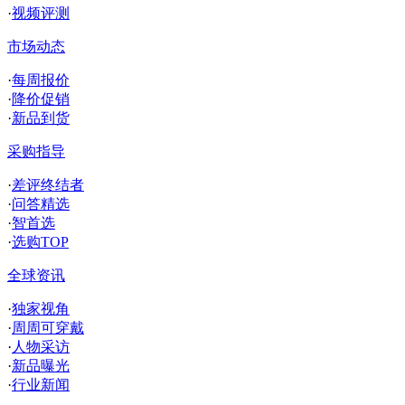
·
视频评测
市场动态
·
每周报价
·
降价促销
·
新品到货
采购指导
·
差评终结者
·
问答精选
·
智首选
·
选购TOP
全球资讯
·
独家视角
·
周周可穿戴
·
人物采访
·
新品曝光
·
行业新闻