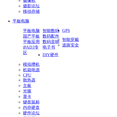
摄像机
摄影论坛
移动存储
平板电脑
GPS
平板电脑
智能数码
国产平板
数码配件
智能穿戴
平板应用
数码音响
道路安全
iPAD3专
电子书
区
DIY硬件
模拟攒机
机箱电源
CPU
散热器
主板
光驱
显卡
键盘鼠标
内存硬盘
硬件论坛