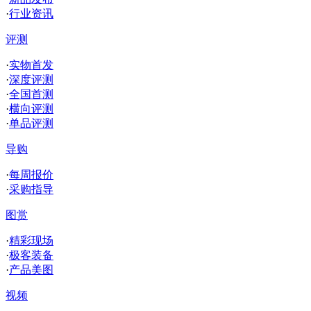
·
行业资讯
评测
·
实物首发
·
深度评测
·
全国首测
·
横向评测
·
单品评测
导购
·
每周报价
·
采购指导
图赏
·
精彩现场
·
极客装备
·
产品美图
视频