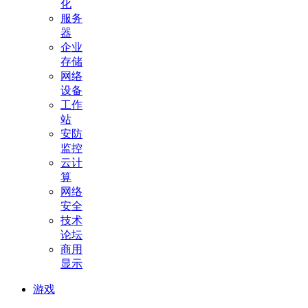
化
服务
器
企业
存储
网络
设备
工作
站
安防
监控
云计
算
网络
安全
技术
论坛
商用
显示
游戏