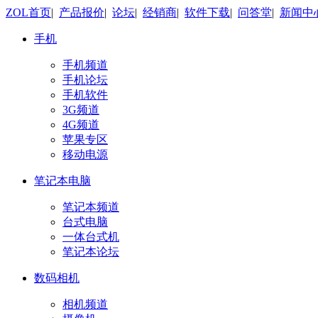
ZOL首页
|
产品报价
|
论坛
|
经销商
|
软件下载
|
问答堂
|
新闻中
手机
手机频道
手机论坛
手机软件
3G频道
4G频道
苹果专区
移动电源
笔记本电脑
笔记本频道
台式电脑
一体台式机
笔记本论坛
数码相机
相机频道