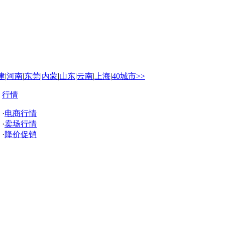
建
|
河南
|
东莞
|
内蒙
|
山东
|
云南
|
上海
|
40城市>>
行情
·
电商行情
·
卖场行情
·
降价促销