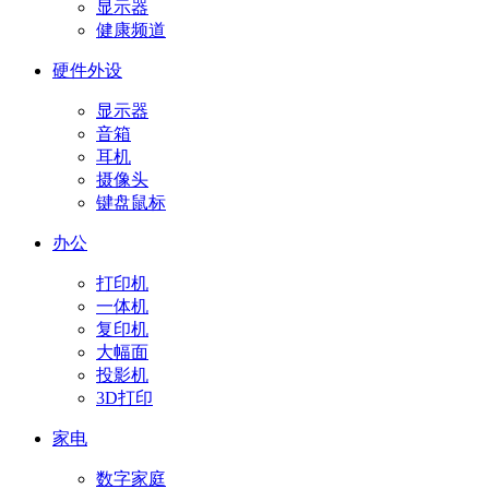
显示器
健康频道
硬件外设
显示器
音箱
耳机
摄像头
键盘鼠标
办公
打印机
一体机
复印机
大幅面
投影机
3D打印
家电
数字家庭