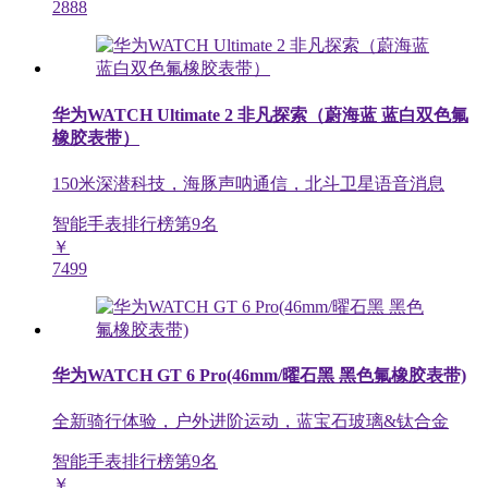
2888
华为WATCH Ultimate 2 非凡探索（蔚海蓝 蓝白双色氟
橡胶表带）
150米深潜科技，海豚声呐通信，北斗卫星语音消息
智能手表排行榜第
9
名
￥
7499
华为WATCH GT 6 Pro(46mm/曜石黑 黑色氟橡胶表带)
全新骑行体验，户外进阶运动，蓝宝石玻璃&钛合金
智能手表排行榜第
9
名
￥