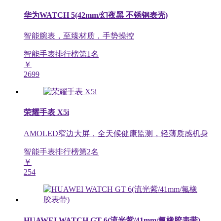
华为WATCH 5(42mm/幻夜黑 不锈钢表壳)
智能腕表，至臻材质，手势操控
智能手表排行榜第
1
名
￥
2699
荣耀手表 X5i
AMOLED窄边大屏，全天候健康监测，轻薄质感机身
智能手表排行榜第
2
名
￥
254
HUAWEI WATCH GT 6(流光紫/41mm/氟橡胶表带)