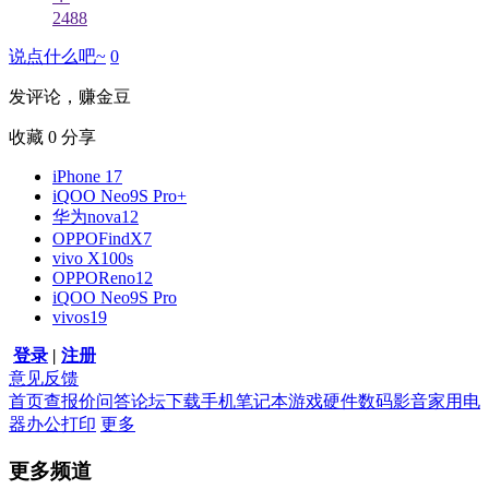
2488
说点什么吧~
0
发评论，赚金豆
收藏
0
分享
iPhone 17
iQOO Neo9S Pro+
华为nova12
OPPOFindX7
vivo X100s
OPPOReno12
iQOO Neo9S Pro
vivos19
登录
|
注册
意见反馈
首页
查报价
问答
论坛
下载
手机
笔记本
游戏硬件
数码影音
家用电
器
办公打印
更多
更多频道