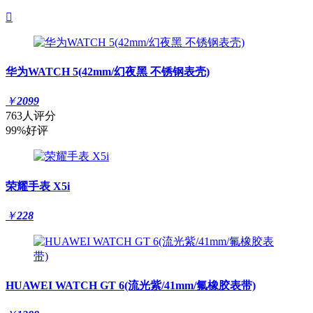

华为WATCH 5(42mm/幻夜黑 不锈钢表壳)
￥
2099
763人评分
99%好评
荣耀手表 X5i
￥
228
HUAWEI WATCH GT 6(流光紫/41mm/氟橡胶表带)