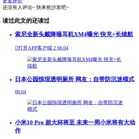
更多评论
还没有人评论~
快来
抢沙发
吧~
读过此文的还读过
索尼全新头戴降噪耳机XM4曝光 快充+长续航

打开APP客户端
2
08.04
日本公园惊现透明厕所 网友：自带防沉迷模式
08.04
小米10 Pro 超大杯将至 未来一周小米将有大动
作