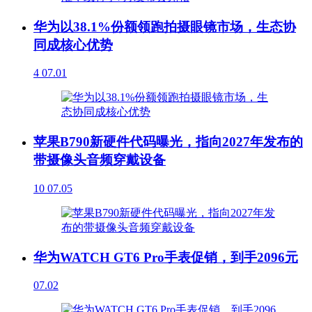
华为以38.1%份额领跑拍摄眼镜市场，生态协
同成核心优势
4
07.01
苹果B790新硬件代码曝光，指向2027年发布的
带摄像头音频穿戴设备
10
07.05
华为WATCH GT6 Pro手表促销，到手2096元
07.02