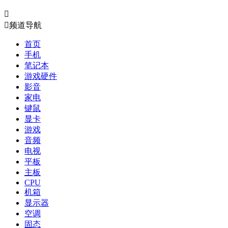


频道导航
首页
手机
笔记本
游戏硬件
影音
家电
键鼠
显卡
游戏
音频
电视
平板
主板
CPU
机箱
显示器
空调
固态