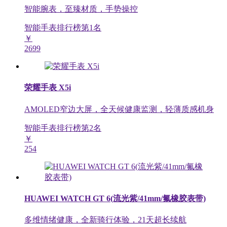
智能腕表，至臻材质，手势操控
智能手表排行榜第
1
名
￥
2699
荣耀手表 X5i
AMOLED窄边大屏，全天候健康监测，轻薄质感机身
智能手表排行榜第
2
名
￥
254
HUAWEI WATCH GT 6(流光紫/41mm/氟橡胶表带)
多维情绪健康，全新骑行体验，21天超长续航