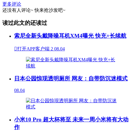
更多评论
还没有人评论~
快来
抢沙发
吧~
读过此文的还读过
索尼全新头戴降噪耳机XM4曝光 快充+长续航

打开APP客户端
2
08.04
日本公园惊现透明厕所 网友：自带防沉迷模式
08.04
小米10 Pro 超大杯将至 未来一周小米将有大动
作