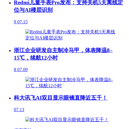
Redmi儿童手表Pro发布：支持关机5天离线定
位与AI楼层识别
9
07.15
浙江企业研发自主制冷马甲，体表降温8–
15℃，续航12小时
8
07.09
科大讯飞AI双目显示眼镜直降近五千！
07.13