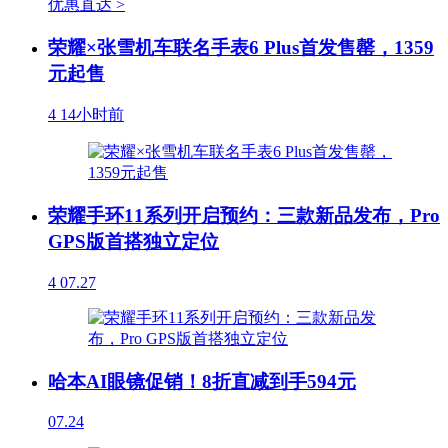
优惠直达 >
荣耀×张雪机车联名手表6 Plus首发售罄，1359
元起售
4
14小时前
荣耀手环11系列开启预约：三款新品发布，Pro
GPS版首搭独立定位
4
07.27
哈本AI眼镜促销！8折直减到手594元
07.24