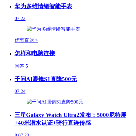
华为多维情绪智能手表
07.22
优惠直达 >
怎样和电脑连接
问答
5
千问AI眼镜S1直降500元
07.24
三星Galaxy Watch Ultra2发布：5000尼特屏
+40米潜水认证+骑行直连传感
8
07.23