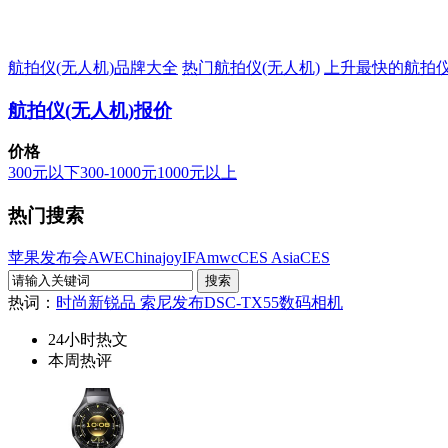
航拍仪(无人机)品牌大全
热门航拍仪(无人机)
上升最快的航拍仪
航拍仪(无人机)报价
价格
300元以下
300-1000元
1000元以上
热门搜索
苹果发布会
AWE
Chinajoy
IFA
mwc
CES Asia
CES
热词：
时尚新锐品 索尼发布DSC-TX55数码相机
24小时热文
本周热评