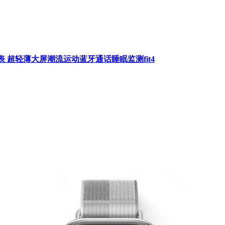
手表 超轻薄大屏潮流运动蓝牙通话睡眠监测fit4