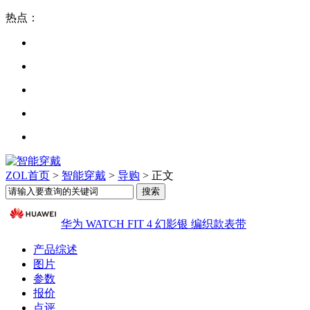
热点：
ZOL首页
>
智能穿戴
>
导购
> 正文
华为 WATCH FIT 4 幻影银 编织款表带
产品综述
图片
参数
报价
点评