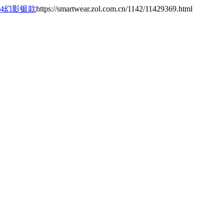
T 4幻影银款
https://smartwear.zol.com.cn/1142/11429369.html