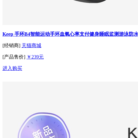
Keep 手环B4智能运动手环血氧心率支付健身睡眠监测游泳防
[经销商]
天猫商城
[产品售价]
￥239元
进入购买