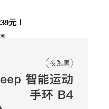
39元！
过他