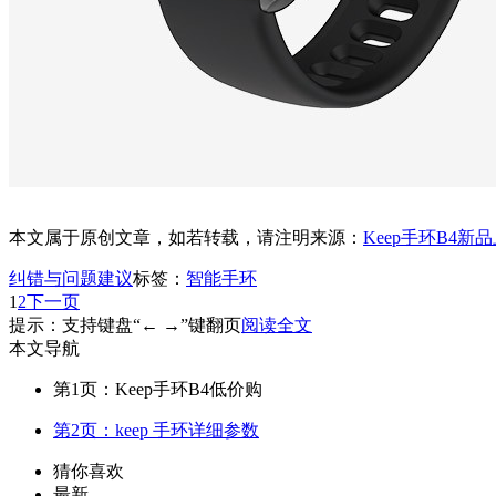
本文属于原创文章，如若转载，请注明来源：
Keep手环B4新
纠错与问题建议
标签：
智能手环
1
2
下一页
提示：支持键盘“← →”键翻页
阅读全文
本文导航
第1页：Keep手环B4低价购
第2页：keep 手环详细参数
猜你喜欢
最新