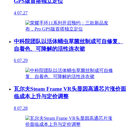
GPS版首搭独立定位
4
07.27
中科院团队以活体蛹虫草菌丝制成可自修复、
自着色、可降解的活性连衣裙
6
07.29
瓦尔夫Steam Frame VR头显因高通芯片涨价面
临成本上升与定价调整
8
07.28