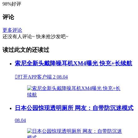
98%好评
评论
更多评论
还没有人评论~
快来
抢沙发
吧~
读过此文的还读过
索尼全新头戴降噪耳机XM4曝光 快充+长续航

打开APP客户端
2
08.04
日本公园惊现透明厕所 网友：自带防沉迷模式
08.04