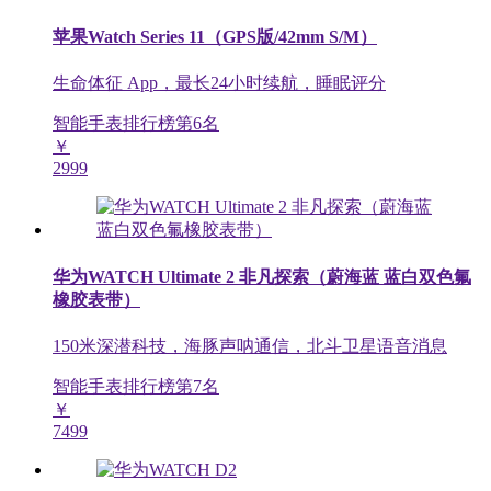
苹果Watch Series 11（GPS版/42mm S/M）
生命体征 App，最长24小时续航，睡眠评分
智能手表排行榜第
6
名
￥
2999
华为WATCH Ultimate 2 非凡探索（蔚海蓝 蓝白双色氟
橡胶表带）
150米深潜科技，海豚声呐通信，北斗卫星语音消息
智能手表排行榜第
7
名
￥
7499