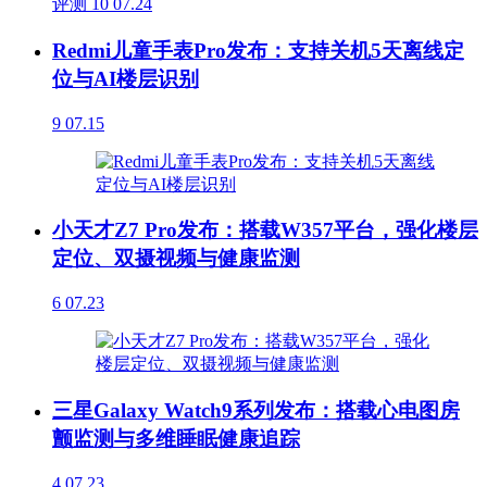
评测
10
07.24
Redmi儿童手表Pro发布：支持关机5天离线定
位与AI楼层识别
9
07.15
小天才Z7 Pro发布：搭载W357平台，强化楼层
定位、双摄视频与健康监测
6
07.23
三星Galaxy Watch9系列发布：搭载心电图房
颤监测与多维睡眠健康追踪
4
07.23