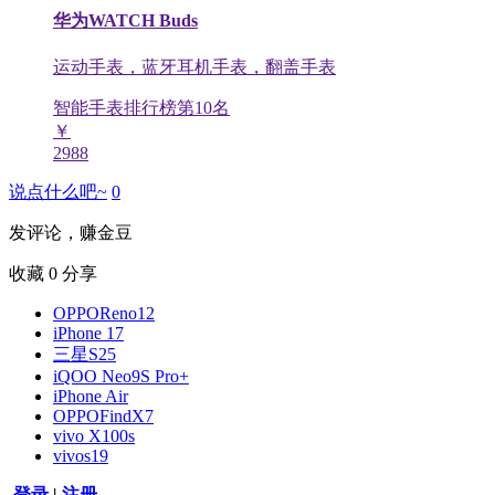
华为WATCH Buds
运动手表，蓝牙耳机手表，翻盖手表
智能手表排行榜第
10
名
￥
2988
说点什么吧~
0
发评论，赚金豆
收藏
0
分享
OPPOReno12
iPhone 17
三星S25
iQOO Neo9S Pro+
iPhone Air
OPPOFindX7
vivo X100s
vivos19
登录
|
注册