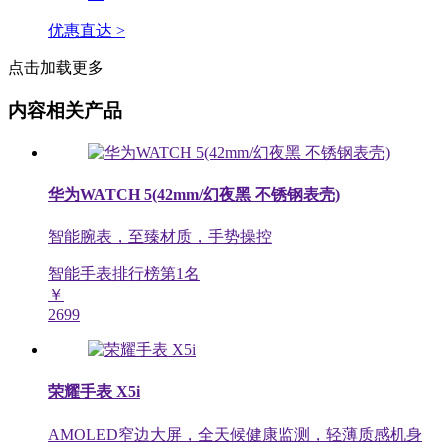
优惠直达 >
点击加载更多
内容相关产品
华为WATCH 5(42mm/幻夜黑 不锈钢表壳)
智能腕表，至臻材质，手势操控
智能手表排行榜第
1
名
￥
2699
荣耀手表 X5i
AMOLED窄边大屏，全天候健康监测，轻薄质感机身