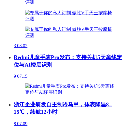
3
08.02
Redmi儿童手表Pro发布：支持关机5天离线定
位与AI楼层识别
9
07.15
浙江企业研发自主制冷马甲，体表降温8–
15℃，续航12小时
8
07.09