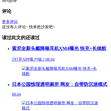
98%好评
评论
更多评论
还没有人评论~
快来
抢沙发
吧~
读过此文的还读过
索尼全新头戴降噪耳机XM4曝光 快充+长续航

打开APP客户端
2
08.04
日本公园惊现透明厕所 网友：自带防沉迷模式
08.04