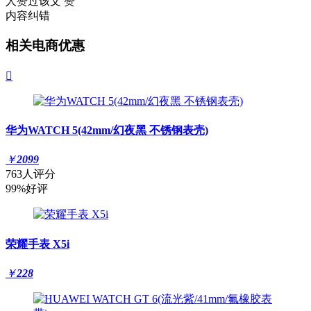
人赞过该文
赞
内容纠错
相关电商优惠

华为WATCH 5(42mm/幻夜黑 不锈钢表壳)
￥
2099
763人评分
99%好评
荣耀手表 X5i
￥
228