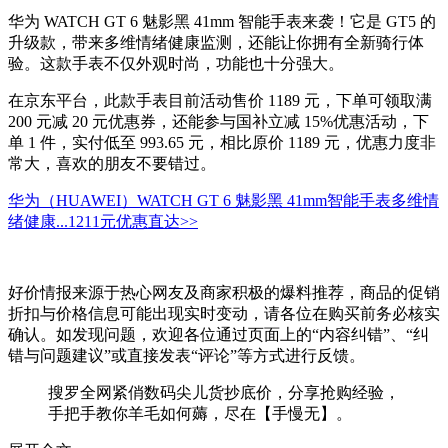
华为 WATCH GT 6 魅影黑 41mm 智能手表来袭！它是 GT5 的
升级款，带来多维情绪健康监测，还能让你拥有全新骑行体
验。这款手表不仅外观时尚，功能也十分强大。
在京东平台，此款手表目前活动售价 1189 元，下单可领取满
200 元减 20 元优惠券，还能参与国补立减 15%优惠活动，下
单 1 件，实付低至 993.65 元，相比原价 1189 元，优惠力度非
常大，喜欢的朋友不要错过。
华为（HUAWEI）WATCH GT 6 魅影黑 41mm智能手表多维情
绪健康...
1211元
优惠直达>>
好价情报来源于热心网友及商家积极的爆料推荐，商品的促销
折扣与价格信息可能出现实时变动，请各位在购买前务必核实
确认。如发现问题，欢迎各位通过页面上的“内容纠错”、“纠
错与问题建议”或直接发表“评论”等方式进行反馈。
搜罗全网紧俏数码尖儿货抄底价，分享抢购经验，
手把手教你羊毛如何薅，尽在【手慢无】。