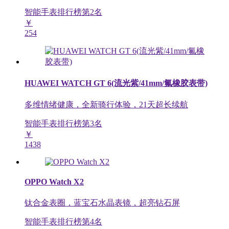
智能手表排行榜第
2
名
￥
254
HUAWEI WATCH GT 6(流光紫/41mm/氟橡胶表带)
多维情绪健康，全新骑行体验，21天超长续航
智能手表排行榜第
3
名
￥
1438
OPPO Watch X2
钛合金表圈，蓝宝石水晶表镜，超亮钻石屏
智能手表排行榜第
4
名