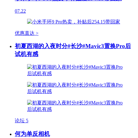
07.22
优惠直达 >
初夏西湖的入夜时分#长沙#Mavic3置换Pro后
试机有感
论坛
5
何为单反相机