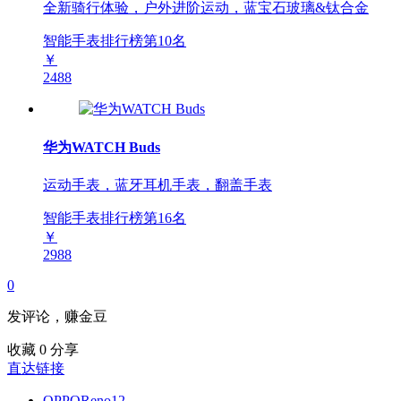
全新骑行体验，户外进阶运动，蓝宝石玻璃&钛合金
智能手表排行榜第
10
名
￥
2488
华为WATCH Buds
运动手表，蓝牙耳机手表，翻盖手表
智能手表排行榜第
16
名
￥
2988
0
发评论，赚金豆
收藏
0
分享
直达链接
OPPOReno12