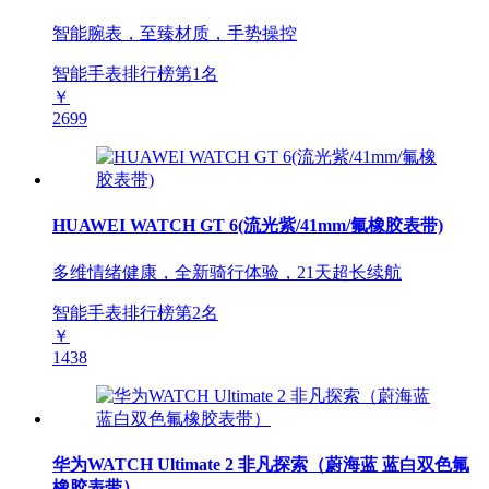
智能腕表，至臻材质，手势操控
智能手表排行榜第
1
名
￥
2699
HUAWEI WATCH GT 6(流光紫/41mm/氟橡胶表带)
多维情绪健康，全新骑行体验，21天超长续航
智能手表排行榜第
2
名
￥
1438
华为WATCH Ultimate 2 非凡探索（蔚海蓝 蓝白双色氟
橡胶表带）