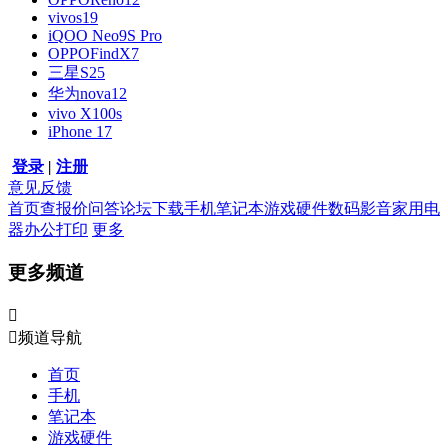
vivos19
iQOO Neo9S Pro
OPPOFindX7
三星S25
华为nova12
vivo X100s
iPhone 17
登录
|
注册
意见反馈
首页
查报价
问答
论坛
下载
手机
笔记本
游戏硬件
数码影音
家用电
器
办公打印
更多
更多频道


频道导航
首页
手机
笔记本
游戏硬件