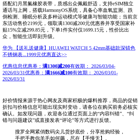
搭配幻月黑氟橡胶表带，质感出众佩戴舒适，支持eSIM独立
通话与上网，搭载HarmonyOS系统，具备心率血氧监测、跌
倒检测、睡眠分析及多种运动模式等健康与智能功能；当前京
东活动售价2199元，领取满1300减200元优惠券并享受国家补
贴15%立减299.85元，下单1件实付仅1699.15元，性价比出
众，智能生活即刻升级。
华为 【送礼送健康】HUAWEI WATCH 5 42mm基础款深锖色
不锈钢表...
1999元
优惠直达>>
优惠信息
优惠券：
满1300减200
有效期：
2026/03/04-
2026/03/31
优惠券：
满1666减100
有效期：
2026/03/01-
2026/03/31
好价情报来源于热心网友及商家积极的爆料推荐，商品的促销
折扣与价格信息可能出现实时变动，请各位在购买前务必核实
确认。如发现问题，欢迎各位通过页面上的“内容纠错”、“纠
错与问题建议”或直接发表“评论”等方式进行反馈。
搜罗全网紧俏数码尖儿货抄底价，分享抢购经验，
手把手教你羊毛如何薅，尽在【手慢无】。