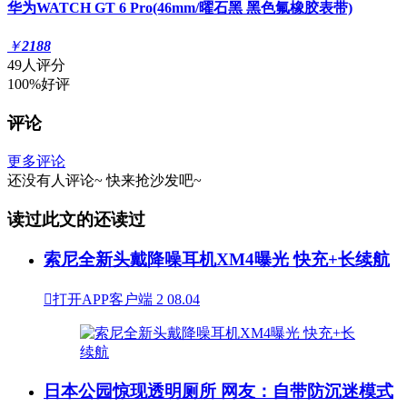
华为WATCH GT 6 Pro(46mm/曜石黑 黑色氟橡胶表带)
￥
2188
49人评分
100%好评
评论
更多评论
还没有人评论~
快来
抢沙发
吧~
读过此文的还读过
索尼全新头戴降噪耳机XM4曝光 快充+长续航

打开APP客户端
2
08.04
日本公园惊现透明厕所 网友：自带防沉迷模式