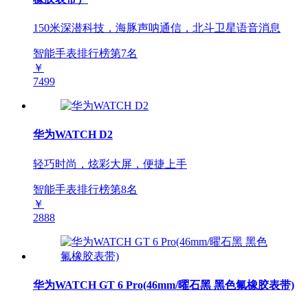
150米深潜科技，海豚声呐通信，北斗卫星语音消息
智能手表排行榜第
7
名
￥
7499
华为WATCH D2
轻巧时尚，炫彩大屏，便捷上手
智能手表排行榜第
8
名
￥
2888
华为WATCH GT 6 Pro(46mm/曜石黑 黑色氟橡胶表带)