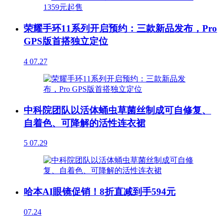
荣耀手环11系列开启预约：三款新品发布，Pro
GPS版首搭独立定位
4
07.27
中科院团队以活体蛹虫草菌丝制成可自修复、
自着色、可降解的活性连衣裙
5
07.29
哈本AI眼镜促销！8折直减到手594元
07.24