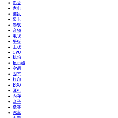
影音
家电
键鼠
显卡
游戏
音频
电视
平板
主板
CPU
机箱
显示器
空调
固态
打印
投影
耳机
内存
盒子
极客
汽车