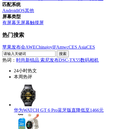
匹配系统
Android
iOS
其他
屏幕类型
有屏幕
无屏幕
触摸屏
热门搜索
苹果发布会
AWE
Chinajoy
IFA
mwc
CES Asia
CES
热词：
时尚新锐品 索尼发布DSC-TX55数码相机
24小时热文
本周热评
华为WATCH GT 6 Pro蓝牙版直降低至1466元