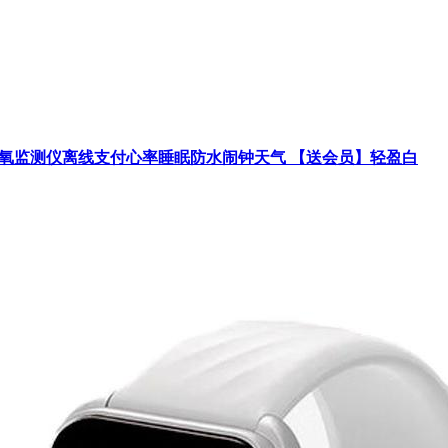
血氧监测仪离线支付心率睡眠防水闹钟天气 【送会员】轻盈白