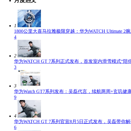
月度热文
1
1800公里大喜马拉雅极限穿越：华为WATCH Ultimate 2
4
2
华为WATCH GT 7系列正式发布，首发室内滑雪模式“陪
3
3
华为Watch GT7系列发布：吴磊代言，续航两周+玄玑健
9
4
华为WATCH GT 7系列官宣8月5日正式发布，吴磊带你
6