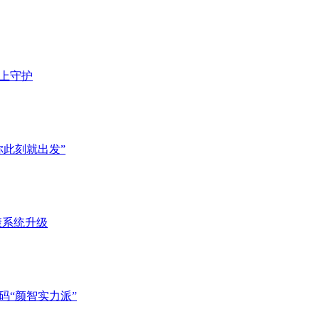
腕上守护
你此刻就出发”
康系统升级
解码“颜智实力派”