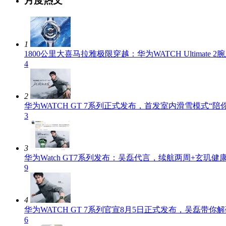
月度热文
1
1800公里大喜马拉雅极限穿越：华为WATCH Ultimate 2
4
2
华为WATCH GT 7系列正式发布，首发室内滑雪模式“陪
3
3
华为Watch GT7系列发布：吴磊代言，续航两周+玄玑健
9
4
华为WATCH GT 7系列官宣8月5日正式发布，吴磊带你
6