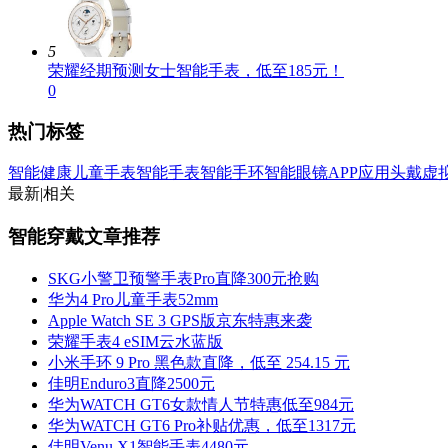
5
荣耀经期预测女士智能手表，低至185元！
0
热门标签
智能健康
儿童手表
智能手表
智能手环
智能眼镜
APP应用
头戴虚
最新
|
相关
智能穿戴文章推荐
SKG小警卫预警手表Pro直降300元抢购
华为4 Pro儿童手表52mm
Apple Watch SE 3 GPS版京东特惠来袭
荣耀手表4 eSIM云水蓝版
小米手环 9 Pro 黑色款直降，低至 254.15 元
佳明Enduro3直降2500元
华为WATCH GT6女款情人节特惠低至984元
华为WATCH GT6 Pro补贴优惠，低至1317元
佳明Venu X1智能手表4480元