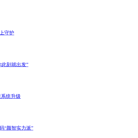
腕上守护
你此刻就出发”
康系统升级
解码“颜智实力派”