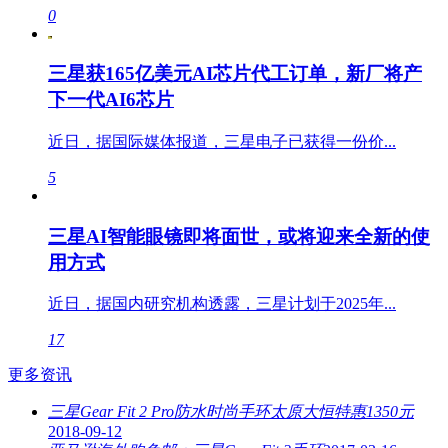
0
三星获165亿美元AI芯片代工订单，新厂将产
下一代AI6芯片
近日，据国际媒体报道，三星电子已获得一份价...
5
三星AI智能眼镜即将面世，或将迎来全新的使
用方式
近日，据国内研究机构透露，三星计划于2025年...
17
更多资讯
三星Gear Fit 2 Pro防水时尚手环太原大恒特惠1350元
2018-09-12