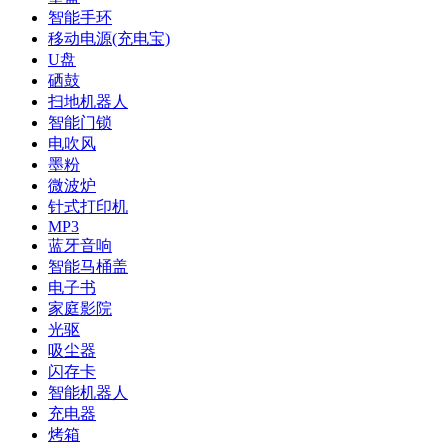
智能手环
移动电源(充电宝)
U盘
硒鼓
扫地机器人
智能门锁
电吹风
墨粉
微波炉
针式打印机
MP3
蓝牙音响
智能马桶盖
电子书
家庭影院
光驱
吸尘器
闪存卡
智能机器人
充电器
烤箱