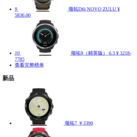
9
颂拓D6i NOVO ZULU
¥
5836.00
10
颂拓9（精英版）
6.3
¥ 3218-
7785
查看完整榜单
新品
颂拓7
￥3390