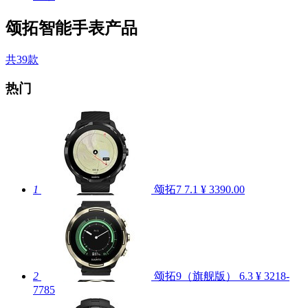
颂拓智能手表产品
共39款
热门
1
颂拓7
7.1
¥ 3390.00
2
颂拓9（旗舰版）
6.3
¥ 3218-
7785