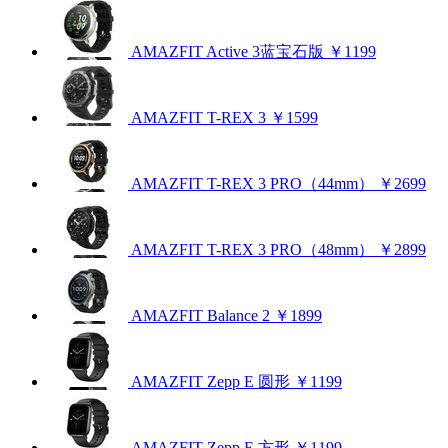
AMAZFIT Active 3蓝宝石版
￥1199
AMAZFIT T-REX 3
￥1599
AMAZFIT T-REX 3 PRO（44mm）
￥2699
AMAZFIT T-REX 3 PRO（48mm）
￥2899
AMAZFIT Balance 2
￥1899
AMAZFIT Zepp E 圆形
￥1199
AMAZFIT Zepp E 方形
￥1199