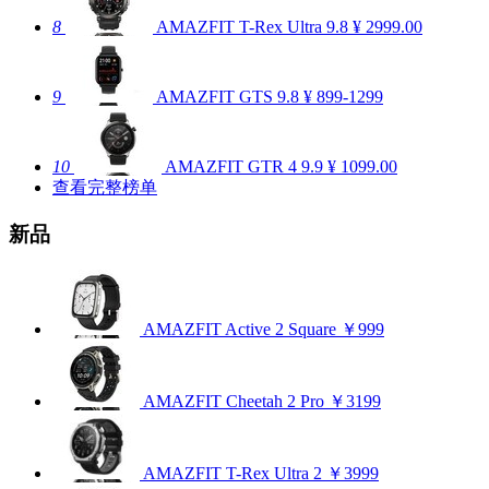
8
AMAZFIT T-Rex Ultra
9.8
¥ 2999.00
9
AMAZFIT GTS
9.8
¥ 899-1299
10
AMAZFIT GTR 4
9.9
¥ 1099.00
查看完整榜单
新品
AMAZFIT Active 2 Square
￥999
AMAZFIT Cheetah 2 Pro
￥3199
AMAZFIT T-Rex Ultra 2
￥3999