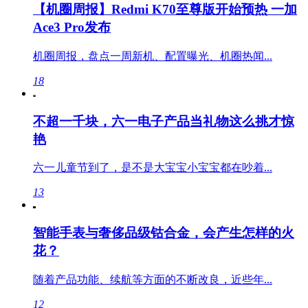
【机圈周报】Redmi K70至尊版开始预热 一加
Ace3 Pro发布
机圈周报，盘点一周新机、配置曝光、机圈热闻...
18
不超一千块，六一电子产品当礼物这么挑才惊
艳
六一儿童节到了，是不是大宝宝小宝宝都在吵着...
13
智能手表与奢侈品级钴合金，会产生怎样的火
花？
随着产品功能、续航等方面的不断改良，近些年...
12