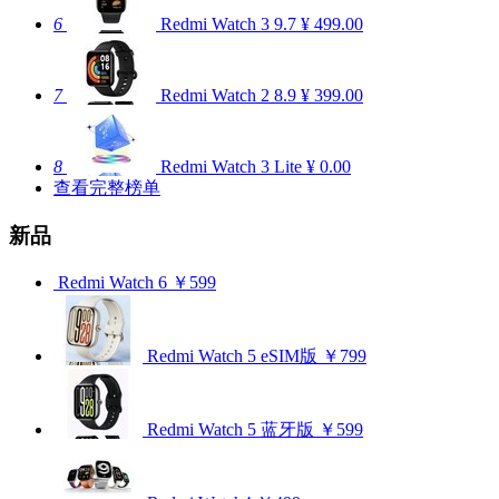
6
Redmi Watch 3
9.7
¥ 499.00
7
Redmi Watch 2
8.9
¥ 399.00
8
Redmi Watch 3 Lite
¥ 0.00
查看完整榜单
新品
Redmi Watch 6
￥599
Redmi Watch 5 eSIM版
￥799
Redmi Watch 5 蓝牙版
￥599