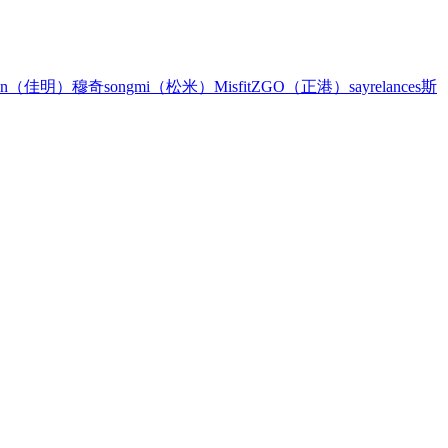
min（佳明）
穆奇
songmi（松米）
Misfit
ZGO（正港）
sayrelances
斯