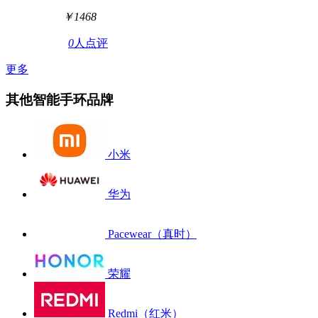
￥1468
0
人点评
更多
其他智能手环品牌
小米
华为
Pacewear（真时）
荣耀
Redmi（红米）