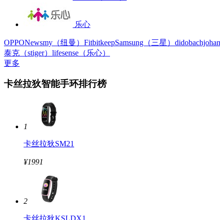
乐心
OPPO
Newsmy（纽曼）
Fitbit
keep
Samsung（三星）
dido
bachjoha
泰克（stiger）
lifesense（乐心）
更多
卡丝拉狄智能手环排行榜
1
卡丝拉狄SM21
¥1991
2
卡丝拉狄KSLDX1