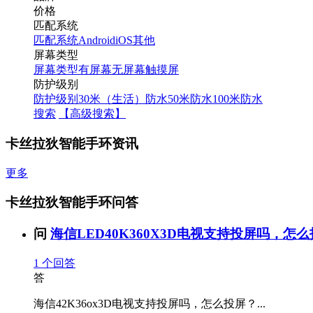
价格
匹配系统
匹配系统
Android
iOS
其他
屏幕类型
屏幕类型
有屏幕
无屏幕
触摸屏
防护级别
防护级别
30米（生活）防水
50米防水
100米防水
搜索
【高级搜索】
卡丝拉狄智能手环资讯
更多
卡丝拉狄智能手环问答
问
海信LED40K360X3D电视支持投屏吗，怎么投
1
个回答
答
海信42K36ox3D电视支持投屏吗，怎么投屏？...