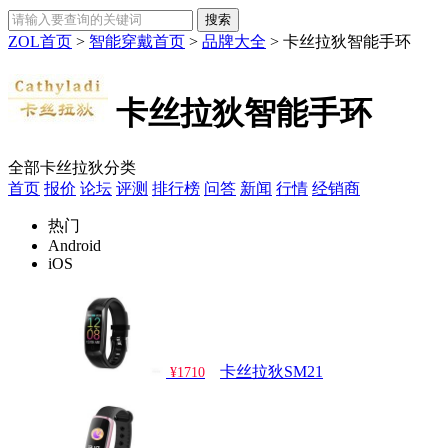
ZOL首页
>
智能穿戴首页
>
品牌大全
>
卡丝拉狄智能手环
卡丝拉狄智能手环
全部卡丝拉狄分类
首页
报价
论坛
评测
排行榜
问答
新闻
行情
经销商
热门
Android
iOS
卡丝拉狄SM21
¥1710