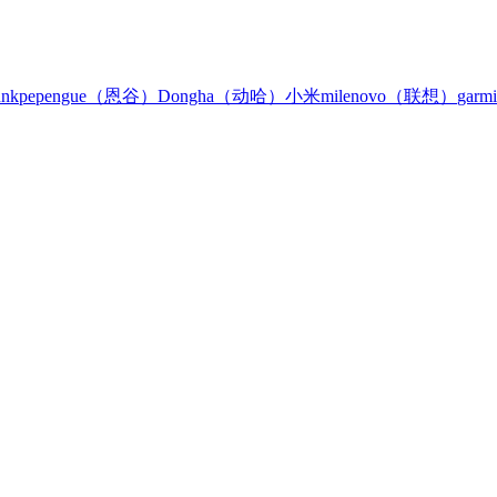
nn
kpep
engue（恩谷）
Dongha（动哈）
小米mi
lenovo（联想）
gar